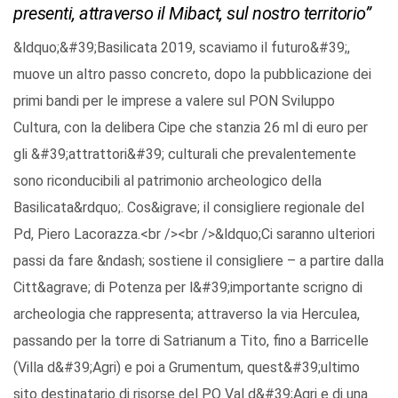
presenti, attraverso il Mibact, sul nostro territorio”
&ldquo;&#39;Basilicata 2019, scaviamo il futuro&#39;,
muove un altro passo concreto, dopo la pubblicazione dei
primi bandi per le imprese a valere sul PON Sviluppo
Cultura, con la delibera Cipe che stanzia 26 ml di euro per
gli &#39;attrattori&#39; culturali che prevalentemente
sono riconducibili al patrimonio archeologico della
Basilicata&rdquo;. Cos&igrave; il consigliere regionale del
Pd, Piero Lacorazza.<br /><br />&ldquo;Ci saranno ulteriori
passi da fare &ndash; sostiene il consigliere – a partire dalla
Citt&agrave; di Potenza per l&#39;importante scrigno di
archeologia che rappresenta; attraverso la via Herculea,
passando per la torre di Satrianum a Tito, fino a Barricelle
(Villa d&#39;Agri) e poi a Grumentum, quest&#39;ultimo
sito destinatario di risorse del PO Val d&#39;Agri e di una