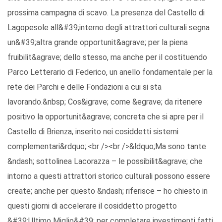
prossima campagna di scavo. La presenza del Castello di
Lagopesole all&#39;interno degli attrattori culturali segna
un&#39;altra grande opportunit&agrave; per la piena
fruibilit&agrave; dello stesso, ma anche per il costituendo
Parco Letterario di Federico, un anello fondamentale per la
rete dei Parchi e delle Fondazioni a cui si sta
lavorando.&nbsp; Cos&igrave; come &egrave; da ritenere
positivo la opportunit&agrave; concreta che si apre per il
Castello di Brienza, inserito nei cosiddetti sistemi
complementari&rdquo;.<br /><br />&ldquo;Ma sono tante
&ndash; sottolinea Lacorazza – le possibilit&agrave; che
intorno a questi attrattori storico culturali possono essere
create; anche per questo &ndash; riferisce – ho chiesto in
questi giorni di accelerare il cosiddetto progetto
&#39;Ultimo Miglio&#39; per completare investimenti fatti