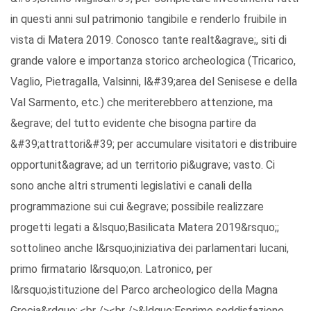
in questi anni sul patrimonio tangibile e renderlo fruibile in
vista di Matera 2019. Conosco tante realt&agrave;, siti di
grande valore e importanza storico archeologica (Tricarico,
Vaglio, Pietragalla, Valsinni, l&#39;area del Senisese e della
Val Sarmento, etc.) che meriterebbero attenzione, ma
&egrave; del tutto evidente che bisogna partire da
&#39;attrattori&#39; per accumulare visitatori e distribuire
opportunit&agrave; ad un territorio pi&ugrave; vasto. Ci
sono anche altri strumenti legislativi e canali della
programmazione sui cui &egrave; possibile realizzare
progetti legati a &lsquo;Basilicata Matera 2019&rsquo;;
sottolineo anche l&rsquo;iniziativa dei parlamentari lucani,
primo firmatario l&rsquo;on. Latronico, per
l&rsquo;istituzione del Parco archeologico della Magna
Grecia&rdquo;.<br /><br />&ldquo;Esprimo soddisfazione