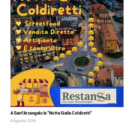
A Sant’Arcangelo la “Notte Gialla Coldiretti”
6 Agosto 2026