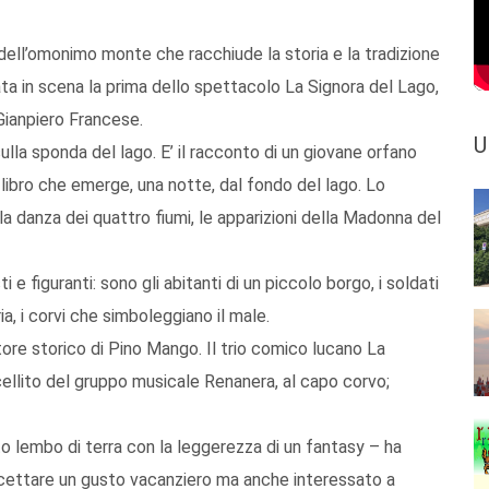
i dell’omonimo monte che racchiude la storia e la tradizione
ata in scena la prima dello spettacolo La Signora del Lago,
Gianpiero Francese.
U
lla sponda del lago. E’ il racconto di un giovane orfano
 libro che emerge, una notte, dal fondo del lago. Lo
a danza dei quattro fiumi, le apparizioni della Madonna del
i e figuranti: sono gli abitanti di un piccolo borgo, i soldati
a, i corvi che simboleggiano il male.
ore storico di Pino Mango. Il trio comico lucano La
cellito del gruppo musicale Renanera, al capo corvo;
o lembo di terra con la leggerezza di un fantasy – ha
rcettare un gusto vacanziero ma anche interessato a