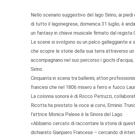
Nello scenario suggestivo del lago Sirino, ai pied
di tutto il lagonegrese, domenica 31 luglio, è and
un fantasy in chiave musicale firmato dal regista 
Le scene si svolgono su un palco galleggiante e su
che scopre le storie della sua terra attraverso un
accompagnano nel suo percorso i giochi d’acqua, l
Sirino.
Cinquanta in scena tra ballerini, attori professionist
francesi che nel 1806 misero a ferro e fuoco Lauri
La colonna sonora è di Rocco Petruzzi, collaborat
Ricotta ha prestato la voce ai corvi, Erminio Trun
l’attrice Monica Palese è la Sinora del Lago.
«Abbiamo cercato di raccontare la storia di quest
dichiarato Gianpiero Francese – cercando di inte