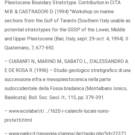
Pleistocene Boundary Stratotype. Contribution in CITA
M.B. & CASTRADORI D. (1994) "Workshop on marine
sections from the Gulf of Taranto (Southern Italy usable as
potential stratotypes for the GSSP of the Lower, Middle
and Upper Pleistocene (Bari, Italy, sept. 29-oct. 4, 1994). Il
Quaternario, 7, 677-692.
– CIARANFI N., MARINO M., SABATO L., D'ALESSANDRO A.
E DE ROSA R. (1996) – Studio geologico stratigrafico di una
successione infra e mesopleistocenica nella parte
sudoccidentale della Fossa bradanica (Montalbano Ionico,
Basilicata). Boll. Soc. Geol. It., 115, pp. 379-391.
– www.ecolabel.it/…/1620-i-calanchi-lucani-sono-
protetti.html
– www.parks.it/rassegna.stampa/dettaglio.php?id=22371