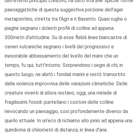
dell’eterno principio creativo, ha dato vita alle tipiche forme
paesaggistiche di questa suggestiva porzione dell’ager
metapontino, stretta tra l’Agri e il Basento. Quasi rughe o
piaghe segnano i dolenti profili di colline ad appena
300metri d’altitudine. Su di esse flebili linee biancastre di
ceneri vulcaniche segnano i livelli del progressivo e
inesorabile abbassamento del livello del mare che un
tempo, fu qui, tutt’intorno. Sorprendono i segni di chi, in
questo luogo, ne abitò i fondali marini e restò tramortito
dalla violenza improvvisa delle variazioni climatiche. Delle
creature viventi di allora restano, oggi, una miriade di
fragilissimi fossili: puntellano i costoni delle colline
rievocando un paesaggio, così profondamente diverso da
quello attuale. In un’eco di richiamo allo jonio ad appena una
quindicina di chilometri di distanza, in linea d’aria.