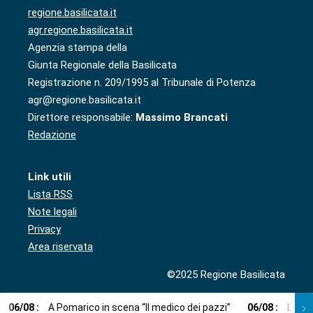
regione.basilicata.it
agr.regione.basilicata.it
Agenzia stampa della
Giunta Regionale della Basilicata
Registrazione n. 209/1995 al Tribunale di Potenza
agr@regione.basilicata.it
Direttore responsabile:
Massimo Brancati
Redazione
Link utili
Lista RSS
Note legali
Privacy
Area riservata
©2025 Regione Basilicata
06
/
08
:
A Pomarico in scena “Il medico dei pazzi”
06
/
08
:
L’Orc