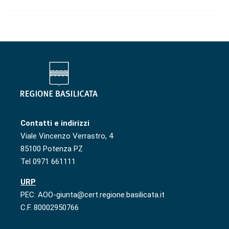
Contatti e indirizzi
Viale Vincenzo Verrastro, 4
85100 Potenza PZ
Tel 0971 661111
URP
PEC: AOO-giunta@cert.regione.basilicata.it
C.F. 80002950766