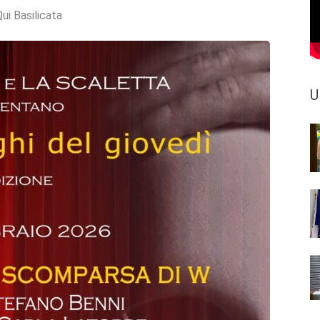
ui Basilicata
U