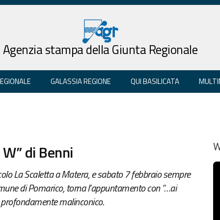
Agenzia stampa della Giunta Regionale
REGIONALE
GALASSIA REGIONE
QUI BASILICATA
MULTI
 W” di Benni
W
ircolo La Scaletta a Matera, e sabato 7 febbraio sempre
 Comune di Pomarico, torna l’appuntamento con “…ai
 e profondamente malinconico.