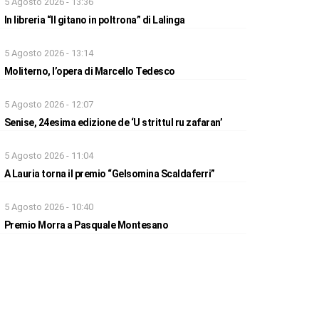
5 Agosto 2026 - 13:36
In libreria “Il gitano in poltrona” di Lalinga
5 Agosto 2026 - 13:14
Moliterno, l’opera di Marcello Tedesco
5 Agosto 2026 - 12:07
Senise, 24esima edizione de ‘U strittul ru zafaran’
5 Agosto 2026 - 11:04
A Lauria torna il premio “Gelsomina Scaldaferri”
5 Agosto 2026 - 10:40
Premio Morra a Pasquale Montesano