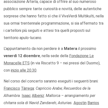
associazione Arterìa, capace di offrire al suo numeroso
pubblico sempre tante curiosità e novità, delle autentiche
sorprese che hanno fatto sì che il VivaVerdi Multikulti, nella
sua ormai trentennale programmazione, si sia affermato tra
i cartelloni più seguiti e attesi tra quelli proposti sul
territorio apulo-lucano.
L’appuntamento da non perdere è a
Matera
il prossimo
venerdì 12 dicembre
, nella sede della
Fondazione Le
Monacelle ETS
(in via Riscatto 9 – nei pressi del Duomo),
con
inizio alle 20.30
.
Nel corso del concerto saranno eseguiti i seguenti brani:
Francisco
Tàrrega
:
Capriccio Arabe; Recuerdos de la
Alhambra.
Isaac
Albeniz
:
Mallorca – arrangiamento per
chitarra sola di Navid Zandaveh; Asturias.
Agostin
Barrios