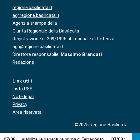
regione.basilicata.it
agr.regione.basilicata.it
Agenzia stampa della
Giunta Regionale della Basilicata
Registrazione n. 209/1995 al Tribunale di Potenza
agr@regione.basilicata.it
Direttore responsabile:
Massimo Brancati
Redazione
Link utili
Lista RSS
Note legali
Privacy
Area riservata
©2025 Regione Basilicata
07
/
08
:
Viabilità, le riaperture prima di Ferragosto
07
/
08
:
Via l