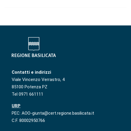
Contatti e indirizzi
Viale Vincenzo Verrastro, 4
85100 Potenza PZ
Tel 0971 661111
URP
PEC: AOO-giunta@cert.regione.basilicata.it
C.F. 80002950766