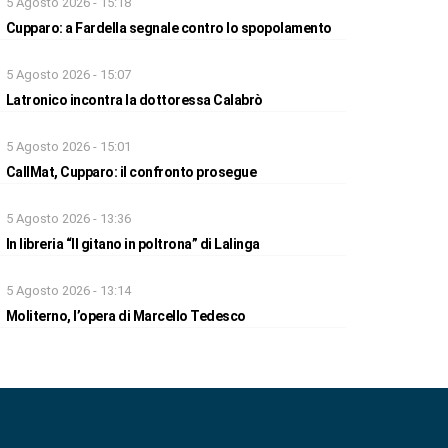
5 Agosto 2026 - 15:18
Cupparo: a Fardella segnale contro lo spopolamento
5 Agosto 2026 - 15:07
Latronico incontra la dottoressa Calabrò
5 Agosto 2026 - 15:01
CallMat, Cupparo: il confronto prosegue
5 Agosto 2026 - 13:36
In libreria “Il gitano in poltrona” di Lalinga
5 Agosto 2026 - 13:14
Moliterno, l’opera di Marcello Tedesco