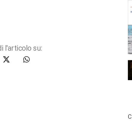
i l'articolo su:
C