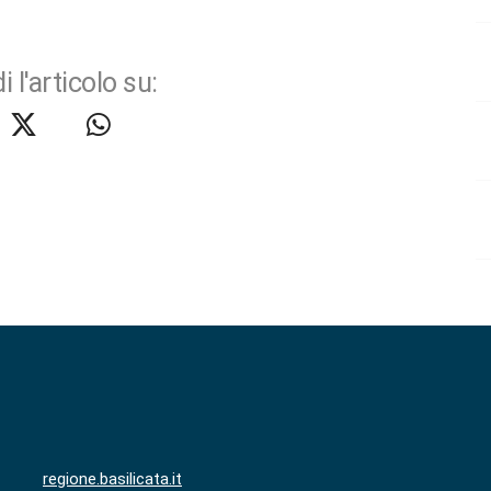
i l'articolo su:
regione.basilicata.it