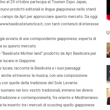
 fino al 29 ottobre partecipa al Tourism Expo Japan,
uovi prodotti editoriali in lingua giapponese nello stand
e in campo da Apt per approcciare questo mercato. Da oggi
 www.basilicataturistica.it, con tanti contenuti di interesse
U
à già avviata di una corrispondente giapponese, esperta di
ata su questo mercato.
o “Basilicata Mother land” prodotto da Apt Basilicata per
e lucano in Giappone.
lucani, racconta la Basilicata e i suoi paesaggi
ma anche attraverso la musica, con una composizione
 con quelle della tradizione del Sole Levante.
 suonano nei loro vestiti tradizionali, immersi nei diversi
 tradizione e contemporaneità, fra oriente e Mediterraneo.
ta ha inserito tra i mercati di scouting quello giapponese