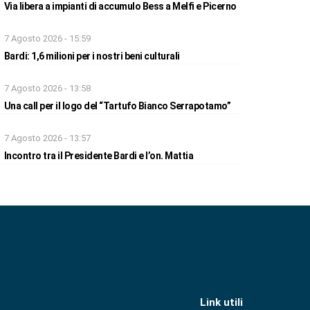
Via libera a impianti di accumulo Bess a Melfi e Picerno
7 Agosto 2026 - 15:59
Bardi: 1,6 milioni per i nostri beni culturali
7 Agosto 2026 - 13:58
Una call per il logo del “Tartufo Bianco Serrapotamo”
7 Agosto 2026 - 13:57
Incontro tra il Presidente Bardi e l’on. Mattia
Link utili