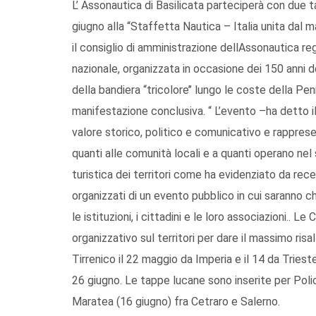
L’ Assonautica di Basilicata parteciperà con due t
giugno alla “Staffetta Nautica – Italia unita dal m
il consiglio di amministrazione dellAssonautica reg
nazionale, organizzata in occasione dei 150 anni de
della bandiera “tricolore’’ lungo le coste della Pen
manifestazione conclusiva. “ L’evento –ha detto il
valore storico, politico e comunicativo e rapprese
quanti alle comunità locali e a quanti operano ne
turistica dei territori come ha evidenziato da re
organizzati di un evento pubblico in cui saranno c
le istituzioni, i cittadini e le loro associazioni.
organizzativo sul territori per dare il massimo risal
Tirrenico il 22 maggio da Imperia e il 14 da Triest
26 giugno. Le tappe lucane sono inserite per Polico
Maratea (16 giugno) fra Cetraro e Salerno.