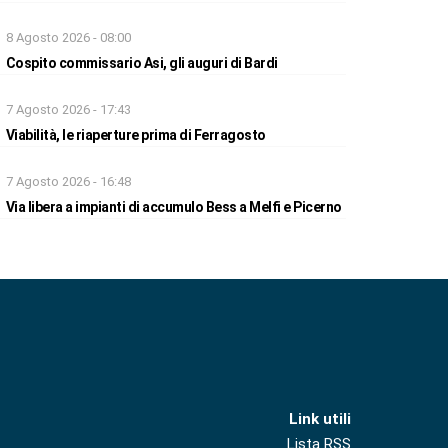
8 Agosto 2026 - 08:00
Cospito commissario Asi, gli auguri di Bardi
7 Agosto 2026 - 17:43
Viabilità, le riaperture prima di Ferragosto
7 Agosto 2026 - 16:48
Via libera a impianti di accumulo Bess a Melfi e Picerno
Link utili
Lista RSS