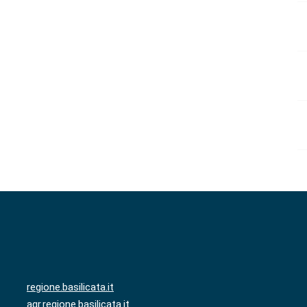
regione.basilicata.it
agr.regione.basilicata.it