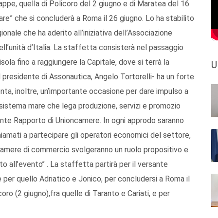
appe, quella di Policoro del 2 giugno e di Maratea del 16
are” che si concluderà a Roma il 26 giugno. Lo ha stabilito
ionale che ha aderito all’iniziativa dell’Associazione
ll’unità d’Italia. La staffetta consisterà nel passaggio
isola fino a raggiungere la Capitale, dove si terrà la
U
 presidente di Assonautica, Angelo Tortorelli- ha un forte
nta, inoltre, un’importante occasione per dare impulso a
l sistema mare che lega produzione, servizi e promozio
cente Rapporto di Unioncamere. In ogni approdo saranno
hiamati a partecipare gli operatori economici del settore,
. Le Camere di commercio svolgeranno un ruolo propositivo e
to all’evento’’ . La staffetta partirà per il versante
e per quello Adriatico e Jonico, per concludersi a Roma il
ro (2 giugno),fra quelle di Taranto e Cariati, e per