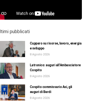
ltimi pubblicati
Cupparo su risorse, lavoro, energia
e sviluppo
8 Agosto 2026
Latronico: auguri all’Ambasciatore
Cospito
8 Agosto 2026
Cospito commissario Asi, gli
auguri di Bardi
8 Agosto 2026