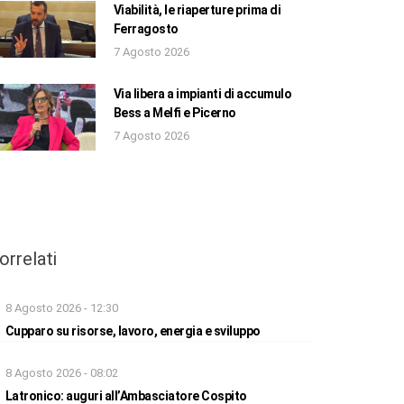
Viabilità, le riaperture prima di
Ferragosto
7 Agosto 2026
Via libera a impianti di accumulo
Bess a Melfi e Picerno
7 Agosto 2026
orrelati
8 Agosto 2026 - 12:30
Cupparo su risorse, lavoro, energia e sviluppo
8 Agosto 2026 - 08:02
Latronico: auguri all’Ambasciatore Cospito