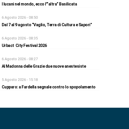
I lucani nel mondo, ecco l'”altra” Basilicata
6 Agosto 2026 - 08:50
Dal 7 al 9 agosto “Vaglio, Terra di Cultura e Sapori”
6 Agosto 2026 - 08:35
Urbact City Festival 2026
6 Agosto 2026 - 08:27
Al Madonna delle Grazie due nuove anestesiste
5 Agosto 2026 - 15:18
Cupparo: a Fardella segnale contro lo spopolamento