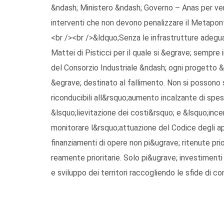
&ndash; Ministero &ndash; Governo – Anas per verifi
interventi che non devono penalizzare il Metaponti
<br /><br />&ldquo;Senza le infrastrutture adegua
Mattei di Pisticci per il quale si &egrave; sempre
del Consorzio Industriale &ndash; ogni progetto
&egrave; destinato al fallimento. Non si possono s
riconducibili all&rsquo;aumento incalzante di spesa
&lsquo;lievitazione dei costi&rsquo; e &lsquo;inc
monitorare l&rsquo;attuazione del Codice degli app
finanziamenti di opere non pi&ugrave; ritenute prior
reamente prioritarie. Solo pi&ugrave; investimen
e sviluppo dei territori raccogliendo le sfide di