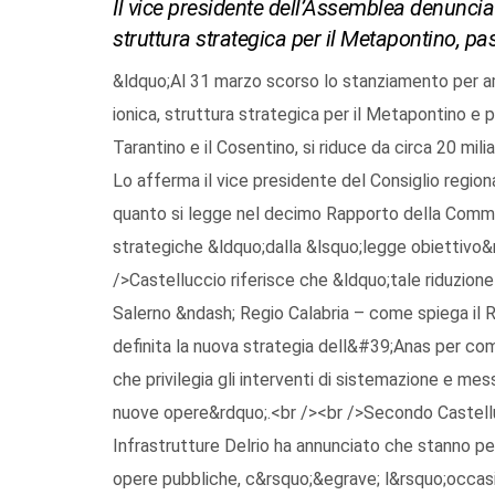
Il vice presidente dell’Assemblea denuncia
struttura strategica per il Metapontino, pa
&ldquo;Al 31 marzo scorso lo stanziamento per a
ionica, struttura strategica per il Metapontino e 
Tarantino e il Cosentino, si riduce da circa 20 miliar
Lo afferma il vice presidente del Consiglio regio
quanto si legge nel decimo Rapporto della Commi
strategiche &ldquo;dalla &lsquo;legge obiettivo&r
/>Castelluccio riferisce che &ldquo;tale riduzion
Salerno &ndash; Regio Calabria – come spiega il R
definita la nuova strategia dell&#39;Anas per com
che privilegia gli interventi di sistemazione e mes
nuove opere&rdquo;.<br /><br />Secondo Castelluc
Infrastrutture Delrio ha annunciato che stanno per
opere pubbliche, c&rsquo;&egrave; l&rsquo;occasi