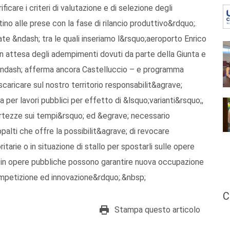
care i criteri di valutazione e di selezione degli
no alle prese con la fase di rilancio produttivo&rdquo;.
te &ndash; tra le quali inseriamo l&rsquo;aeroporto Enrico
 in attesa degli adempimenti dovuti da parte della Giunta e
 &ndash; afferma ancora Castelluccio – e programma
caricare sul nostro territorio responsabilit&agrave;
 per lavori pubblici per effetto di &lsquo;varianti&rsquo;,
ertezze sui tempi&rsquo; ed &egrave; necessario
alti che offre la possibilit&agrave; di revocare
itarie o in situazione di stallo per spostarli sulle opere
ti in opere pubbliche possono garantire nuova occupazione
 competizione ed innovazione&rdquo;.&nbsp;
C
Stampa questo articolo