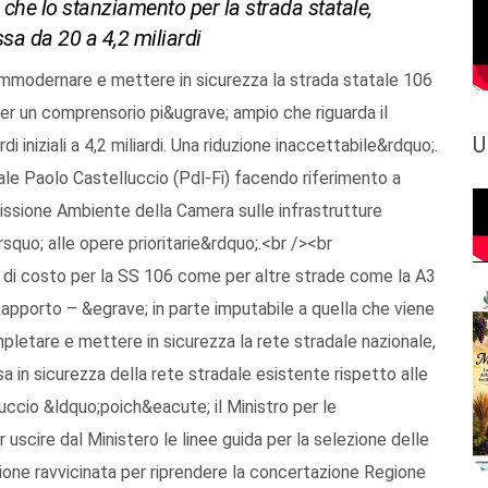
 che lo stanziamento per la strada statale,
ssa da 20 a 4,2 miliardi
mmodernare e mettere in sicurezza la strada statale 106
per un comprensorio pi&ugrave; ampio che riguarda il
U
di iniziali a 4,2 miliardi. Una riduzione inaccettabile&rdquo;.
nale Paolo Castelluccio (Pdl-Fi) facendo riferimento a
ssione Ambiente della Camera sulle infrastrutture
squo; alle opere prioritarie&rdquo;.<br /><br
e di costo per la SS 106 come per altre strade come la A3
apporto – &egrave; in parte imputabile a quella che viene
pletare e mettere in sicurezza la rete stradale nazionale,
sa in sicurezza della rete stradale esistente rispetto alle
cio &ldquo;poich&eacute; il Ministro per le
 uscire dal Ministero le linee guida per la selezione delle
one ravvicinata per riprendere la concertazione Regione