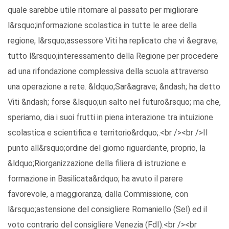
quale sarebbe utile ritornare al passato per migliorare
l&rsquo;informazione scolastica in tutte le aree della
regione, l&rsquo;assessore Viti ha replicato che vi &egrave;
tutto l&rsquo;interessamento della Regione per procedere
ad una rifondazione complessiva della scuola attraverso
una operazione a rete. &ldquo;Sar&agrave; &ndash; ha detto
Viti &ndash; forse &lsquo;un salto nel futuro&rsquo; ma che,
speriamo, dia i suoi frutti in piena interazione tra intuizione
scolastica e scientifica e territorio&rdquo;.<br /><br />Il
punto all&rsquo;ordine del giorno riguardante, proprio, la
&ldquo;Riorganizzazione della filiera di istruzione e
formazione in Basilicata&rdquo; ha avuto il parere
favorevole, a maggioranza, dalla Commissione, con
l&rsquo;astensione del consigliere Romaniello (Sel) ed il
voto contrario del consigliere Venezia (FdI).<br /><br