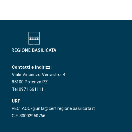
Contatti e indirizzi
Viale Vincenzo Verrastro, 4
85100 Potenza PZ
Tel 0971 661111
URP
PEC: AOO-giunta@cert.regione.basilicata.it
C.F. 80002950766