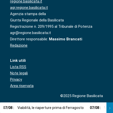
regione.basilicata.it
agr.regione.basilicata.it
Agenzia stampa della
Giunta Regionale della Basilicata
Registrazione n. 209/1995 al Tribunale di Potenza
agr@regione.basilicata.it
Direttore responsabile:
Massimo Brancati
Redazione
Link utili
Lista RSS
Note legali
Privacy
Area riservata
©2025 Regione Basilicata
07
/
08
:
Viabilità, le riaperture prima di Ferragosto
07
/
08
:
Via l