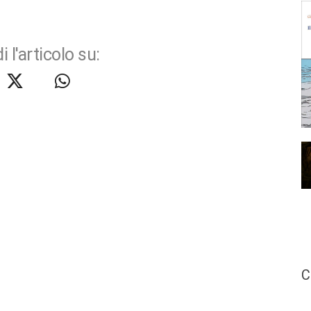
i l'articolo su:
C