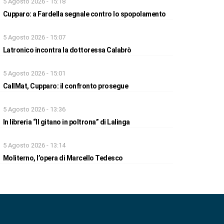
5 Agosto 2026 - 15:18
Cupparo: a Fardella segnale contro lo spopolamento
5 Agosto 2026 - 15:07
Latronico incontra la dottoressa Calabrò
5 Agosto 2026 - 15:01
CallMat, Cupparo: il confronto prosegue
5 Agosto 2026 - 13:36
In libreria “Il gitano in poltrona” di Lalinga
5 Agosto 2026 - 13:14
Moliterno, l’opera di Marcello Tedesco