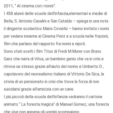
2011, “ Al cinema con i nonni”.
I 458 alunni delle scuole dell’infanzia,elementari e medie di
Bella, S. Antonio Casalini e San Cataldo – spiega in una nota
il dirigente scolastico Mario Coviello – hanno invitato i nonni
per vedere insieme al Cinema Periz e a scuola nelle frazioni,
film che parlano del rapporto fra nonni e nipoti.
Sono stati scelti i film Titus di Fredi M.Murer con Bruno
Ganz che narra di Vitus, un bambino genio che va in crisi e
ritrova se stesso grazie all’aiuto del nonno e Umberto D ,
capolavoro del neorealismo italiano di Vittorio De Sica, la
storia di un pensionato in crisi che trova la forza di non
suicidarsi grazie all’amicizia con un cane.
I più piccoli della scuola dell’infanzia vedranno il cartone
animato “ La foresta magica” di Manuel Gomez,: una foresta
che vive non appena gli uomini scompaiono.