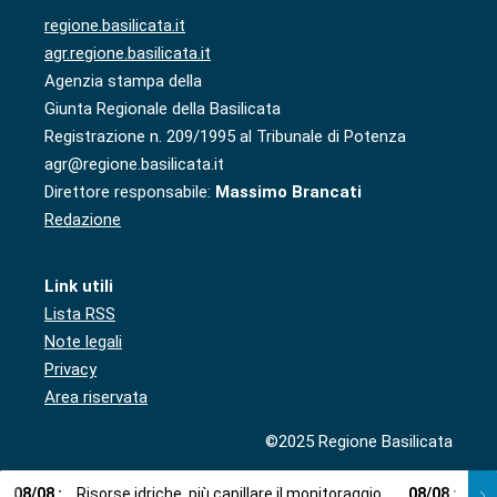
regione.basilicata.it
agr.regione.basilicata.it
Agenzia stampa della
Giunta Regionale della Basilicata
Registrazione n. 209/1995 al Tribunale di Potenza
agr@regione.basilicata.it
Direttore responsabile:
Massimo Brancati
Redazione
Link utili
Lista RSS
Note legali
Privacy
Area riservata
©2025 Regione Basilicata
08
/
08
:
Risorse idriche, più capillare il monitoraggio
08
/
08
:
Cup