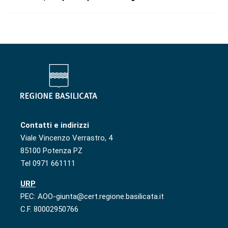
Contatti e indirizzi
Viale Vincenzo Verrastro, 4
85100 Potenza PZ
Tel 0971 661111
URP
PEC: AOO-giunta@cert.regione.basilicata.it
C.F. 80002950766