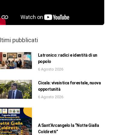
ltimi pubblicati
Latronico: radici e identità di un
popolo
6 Agosto 2026
Cicala: vivaistica forestale, nuova
opportunità
6 Agosto 2026
A Sant’Arcangelo la “Notte Gialla
Coldiretti”