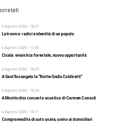
orrelati
6 Agosto 2026 - 18:27
Latronico: radici e identità di un popolo
6 Agosto 2026 - 17:43
Cicala: vivaistica forestale, nuova opportunità
6 Agosto 2026 - 16:25
A Sant’Arcangelo la “Notte Gialla Coldiretti”
6 Agosto 2026 - 16:20
A Monticchio concerto acustico di Carmen Consoli
6 Agosto 2026 - 16:11
Compravendita di auto usate, uomo ai domiciliari