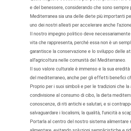
e del benessere, considerando che sono sempre più
Mediterranea sia una delle diete più importanti per
uno dei nostri alleati per accelerare anche l’azion
Il nostro impegno politico deve necessariamente tr
vita che rappresenta, perché essa non è un semplic
garantisce la conservazione e lo sviluppo delle att
all'agricoltura nelle comunità del Mediterraneo.
Il suo valore culturale è immenso e la sua eredità 
del mediterraneo, anche per gli effetti benefici c
Proprio per i suoi simboli e per le tradizioni che l
condivisione al consumo di cibo, la dieta medite
conoscenze, di riti antichi e salutari, e si contrap
salvaguardare i localismi, la qualità, l’unicità a sca
Portarla al centro del nostro sistema alimentare 
alimentare, evitando soluzioni semplicistiche e ridu