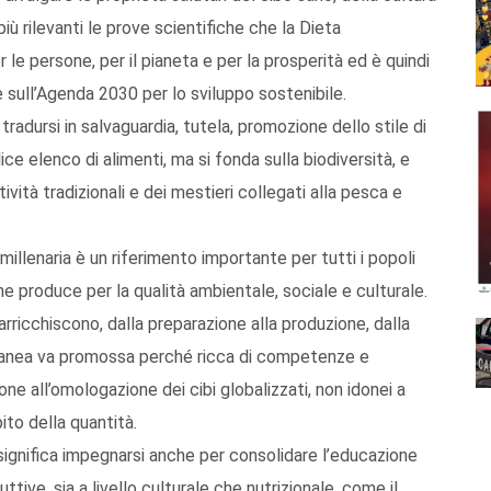
 rilevanti le prove scientifiche che la Dieta
 le persone, per il pianeta e per la prosperità ed è quindi
e sull’Agenda 2030 per lo sviluppo sostenibile.
adursi in salvaguardia, tutela, promozione dello stile di
e elenco di alimenti, ma si fonda sulla biodiversità, e
ività tradizionali e dei mestieri collegati alla pesca e
millenaria è un riferimento importante per tutti i popoli
he produce per la qualità ambientale, sociale e culturale.
a arricchiscono, dalla preparazione alla produzione, dalla
rranea va promossa perché ricca di competenze e
pone all’omologazione dei cibi globalizzati, non idonei a
pito della quantità.
significa impegnarsi anche per consolidare l’educazione
ttive, sia a livello culturale che nutrizionale, come il