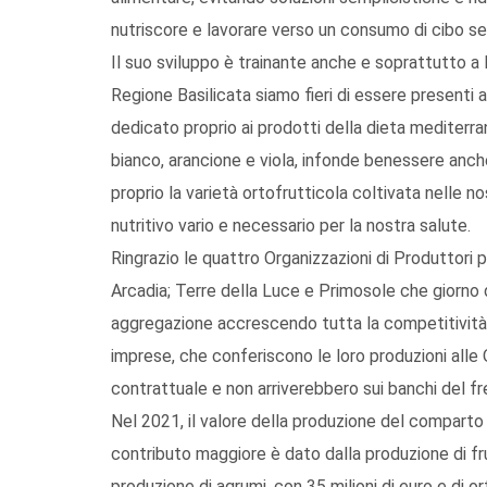
nutriscore e lavorare verso un consumo di cibo s
Il suo sviluppo è trainante anche e soprattutto a
Regione Basilicata siamo fieri di essere present
dedicato proprio ai prodotti della dieta mediterra
bianco, arancione e viola, infonde benessere anche v
proprio la varietà ortofrutticola coltivata nelle no
nutritivo vario e necessario per la nostra salute.
Ringrazio le quattro Organizzazioni di Produttori p
Arcadia; Terre della Luce e Primosole che giorno 
aggregazione accrescendo tutta la competitività
imprese, che conferiscono le loro produzioni alle
contrattuale e non arriverebbero sui banchi del fr
Nel 2021, il valore della produzione del comparto or
contributo maggiore è dato dalla produzione di frut
produzione di agrumi, con 35 milioni di euro e di or