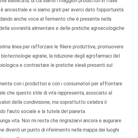
 Basilicata, di cui siamo i maggiori produttori in Italia.
te è ancestrale e vi siamo grati per averci dato l’opportunità
 e dando anche voce al fermento che è presente nella
 della sovranità alimentare e delle pratiche agroecologiche
prima linea per rafforzare le filiere produttive, promuovere
 biotecnologie agrarie, la riduzione degli agrofarmaci del
 biologica e contrastare le pratiche sleali presenti sul
ente con i produttori e con i consumatori per affrontare
ale che questo stile di vita rappresenta, associato al
valori della condivisione, ma soprattutto celebra il
do l’aiuto sociale e la tutela del pianeta.
lunga vita. Non mi resta che ringraziarvi ancora e augurare
e diventi un punto di riferimento nella mappa dei luoghi