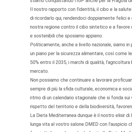
stiamo conquistando l’IGP anche per la Fragola della
Il nostro rapporto con l’identità, il cibo e la salu
di ricordarlo qui, rendendoci doppiamente felici
nostra regione contro il cibo sintetico e a favore
e sostenibili che sposiamo appieno.
Politicamente, anche a livello nazionale, siamo in 
un piano per la sicurezza alimentare, così come le
50% entro il 2035, i marchi di qualità, l’agricoltura
mercato.
Non possiamo che continuare a lavorare proficuam
sempre di più la sfida culturale, economica e soci
ritmo di un calendario stagionale che si fonda sui 
rispetto del territorio e della biodiversità, favoren
La Dieta Mediterranea dunque è il nostro elisir di 
lunga vita al vostro salone DMED con l’auspicio ch