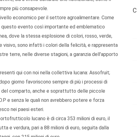
empre più consapevole.
C
 livello economico per il settore agroalimentare. Come
i a questo evento così importante ed emblematico
nea, dove la stessa esplosione di colori, rosso, verde,
isivo, sono infatti i colori della felicità, e rappresenta
stre terre, nelle diverse stagioni, a garanzia dell’apporto
resenti qui con noi nella collettiva lucana: Assofruit;
dopo giorno favoriscono sempre di più i processi di
 del comparto, anche e soprattutto delle piccole
 O.P e senza le quali non avrebbero potere e forza
esco nei paesi esteri.
tofrutticolo lucano è di circa 353 milioni di euro, il
ta e verdura, pari a 88 milioni di euro, seguita dalla
taggi, con 215 milioni di euro.