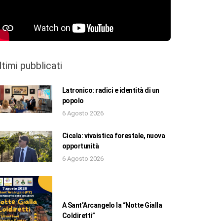
ltimi pubblicati
Latronico: radici e identità di un
popolo
6 Agosto 2026
Cicala: vivaistica forestale, nuova
opportunità
6 Agosto 2026
A Sant’Arcangelo la “Notte Gialla
Coldiretti”