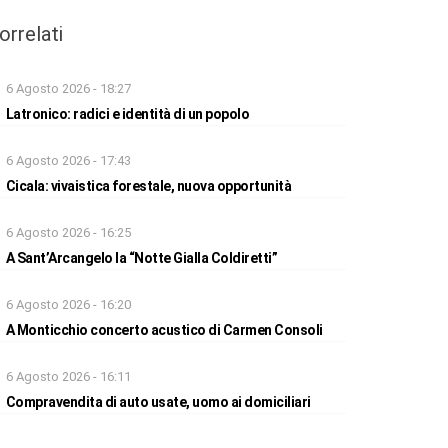
orrelati
6 Agosto 2026 - 18:27
Latronico: radici e identità di un popolo
6 Agosto 2026 - 17:43
Cicala: vivaistica forestale, nuova opportunità
6 Agosto 2026 - 16:25
A Sant’Arcangelo la “Notte Gialla Coldiretti”
6 Agosto 2026 - 16:20
A Monticchio concerto acustico di Carmen Consoli
6 Agosto 2026 - 16:11
Compravendita di auto usate, uomo ai domiciliari