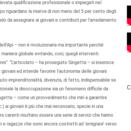
levata qualificazione professionale o impiegati nel
mpo riguardano la riserva di non meno del 5 per cento degli
ando da assegnare ai giovani e contributi per l’arredamento
ell’Api – non è rivoluzionaria ma importante perché
 maniera globale evitando, così, quegli interventi
ni”. “L’articolato – ha proseguito Singetta – si inserisce
 giovani ed intende favorire l’autonomia delle giovani
to-imprenditorialità, divenuta, di fatto, indispensabile se
C
ionale la disoccupazione sia un fenomeno difficile da
ngetta – come un provvedimento che miri a garantire
.) ai giovani è più che mai necessario, specie in una
 carenti risultano essere una serie di servizi che hanno
azzi e ragazze che sono ancora costretti ad ‘emigrare’ verso