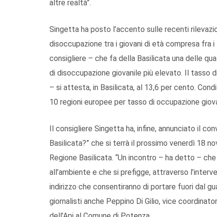
altre realtà”.
Singetta ha posto l’accento sulle recenti rilevazio
disoccupazione tra i giovani di età compresa fra i 
consigliere – che fa della Basilicata una delle quat
di disoccupazione giovanile più elevato. Il tasso
– si attesta, in Basilicata, al 13,6 per cento. Cond
10 regioni europee per tasso di occupazione giovan
Il consigliere Singetta ha, infine, annunciato il co
Basilicata?” che si terrà il prossimo venerdì 18 no
Regione Basilicata. “Un incontro – ha detto – che
all’ambiente e che si prefigge, attraverso l’interv
indirizzo che consentiranno di portare fuori dal gu
giornalisti anche Peppino Di Gilio, vice coordinato
dell’Api al Comune di Potenza.