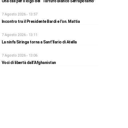
Una call per il logo del “Tartufo Bianco Serrapotamo”
7 Agosto 2026 - 13:57
Incontro tra il Presidente Bardi e l’on. Mattia
7 Agosto 2026 - 13:11
La ninfa Siringa torna a Sant’Ilario di Atella
7 Agosto 2026 - 13:06
Voci di libertà dall’Afghanistan