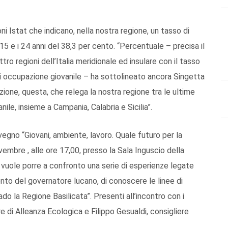
ni Istat che indicano, nella nostra regione, un tasso di
15 e i 24 anni del 38,3 per cento. “Percentuale – precisa il
tro regioni dell’Italia meridionale ed insulare con il tasso
 di occupazione giovanile – ha sottolineato ancora Singetta
izione, questa, che relega la nostra regione tra le ultime
ile, insieme a Campania, Calabria e Sicilia”.
nvegno “Giovani, ambiente, lavoro. Quale futuro per la
vembre , alle ore 17,00, presso la Sala Inguscio della
 vuole porre a confronto una serie di esperienze legate
ento del governatore lucano, di conoscere le linee di
ado la Regione Basilicata”. Presenti all’incontro con i
re di Alleanza Ecologica e Filippo Gesualdi, consigliere