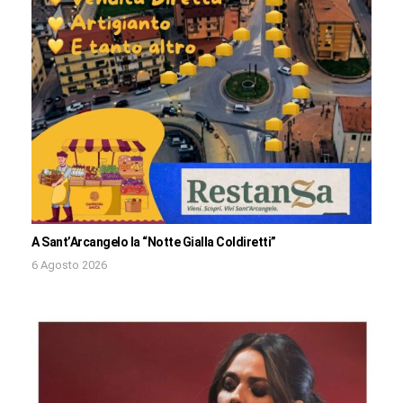
A Sant’Arcangelo la “Notte Gialla Coldiretti”
6 Agosto 2026