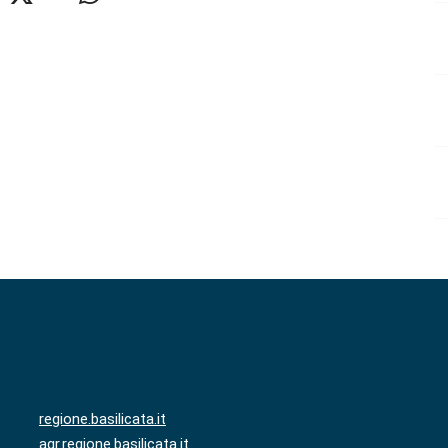
regione.basilicata.it
agr.regione.basilicata.it