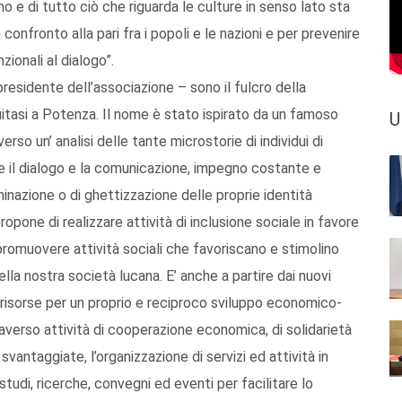
mo e di tutto ciò che riguarda le culture in senso lato sta
confronto alla pari fra i popoli e le nazioni e per prevenire
ionali al dialogo”.
presidente dell’associazione – sono il fulcro della
itasi a Potenza. Il nome è stato ispirato da un famoso
U
erso un’ analisi delle tante microstorie di individui di
e il dialogo e la comunicazione, impegno costante e
minazione o di ghettizzazione delle proprie identità
ropone di realizzare attività di inclusione sociale in favore
di promuovere attività sociali che favoriscano e stimolino
nella nostra società lucana. E’ anche a partire dai nuovi
 risorse per un proprio e reciproco sviluppo economico-
raverso attività di cooperazione economica, di solidarietà
svantaggiate, l’organizzazione di servizi ed attività in
 studi, ricerche, convegni ed eventi per facilitare lo