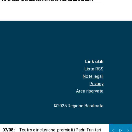
Link utili
Lista RSS
Note legali
Privacy
Area riservata
©2025 Regione Basilicata
07
/
08
:
Teatro e inclusione: premiati i Padri Trinitari
07
/
08
:
Sto