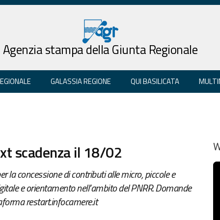
Agenzia stampa della Giunta Regionale
REGIONALE
GALASSIA REGIONE
QUI BASILICATA
MULTI
ext scadenza il 18/02
W
la concessione di contributi alle micro, piccole e
digitale e orientamento nell’ambito del PNRR. Domande
aforma restart.infocamere.it