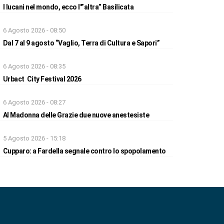
I lucani nel mondo, ecco l'”altra” Basilicata
6 Agosto 2026 - 08:50
Dal 7 al 9 agosto “Vaglio, Terra di Cultura e Sapori”
6 Agosto 2026 - 08:35
Urbact City Festival 2026
6 Agosto 2026 - 08:27
Al Madonna delle Grazie due nuove anestesiste
5 Agosto 2026 - 15:18
Cupparo: a Fardella segnale contro lo spopolamento