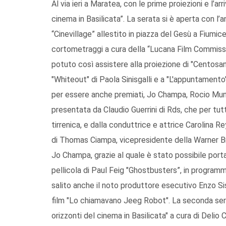
Al via ieri a Maratea, con le prime proiezioni e l’arr
cinema in Basilicata”. La serata si è aperta con l’
“Cinevillage” allestito in piazza del Gesù a Fiumic
cortometraggi a cura della “Lucana Film Commissi
potuto così assistere alla proiezione di "Centosant
"Whiteout" di Paola Sinisgalli e a "L'appuntamento" 
per essere anche premiati, Jo Champa, Rocio Muno
presentata da Claudio Guerrini di Rds, che per tutt
tirrenica, e dalla conduttrice e attrice Carolina 
di Thomas Ciampa, vicepresidente della Warner Bro
Jo Champa, grazie al quale è stato possibile porta
pellicola di Paul Feig "Ghostbusters”, in programm
salito anche il noto produttore esecutivo Enzo Sis
film "Lo chiamavano Jeeg Robot". La seconda sera
orizzonti del cinema in Basilicata" a cura di Delio