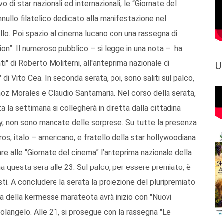
ivo di star nazionali ed internazionali, le “Giornate del
annullo filatelico dedicato alla manifestazione nel
ello. Poi spazio al cinema lucano con una rassegna di
on”. Il numeroso pubblico – si legge in una nota – ha
i" di Roberto Moliterni, all'anteprima nazionale di
U
di Vito Cea. In seconda serata, poi, sono saliti sul palco,
z Morales e Claudio Santamaria. Nel corso della serata,
a la settimana si collegherà in diretta dalla cittadina
Rey, non sono mancate delle sorprese. Su tutte la presenza
s, italo – americano, e fratello della star hollywoodiana
re alle “Giornate del cinema” l’anteprima nazionale della
a questa sera alle 23. Sul palco, per essere premiato, è
ti. A concludere la serata la proiezione del pluripremiato
 della kermesse marateota avrà inizio con "Nuovi
 Colangelo. Alle 21, si prosegue con la rassegna "Le