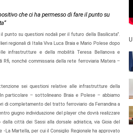
o positivo che ci ha permesso di fare il punto su
ta”
l punto su questioni nodali per il futuro della Basilicata”.
U
ieri regionali di Italia Viva Luca Braia e Mario Polese dopo
lle infrastrutture e della mobilità Teresa Bellanova e
di Rfi, nonché commissaria della rete ferroviaria Matera –
enzione sei questioni relative alle infrastrutture della
In particolare – sottolineano Braia e Polese – abbiamo
avori di completamento del tratto ferroviario da Ferrandina a
o giugno individuazione del player che dovrà realizzare
alla città dei Sassi alla dorsale adriatica, via Gioia del
ce -La Martella, per cui il Consiglio Regionale ha approvato