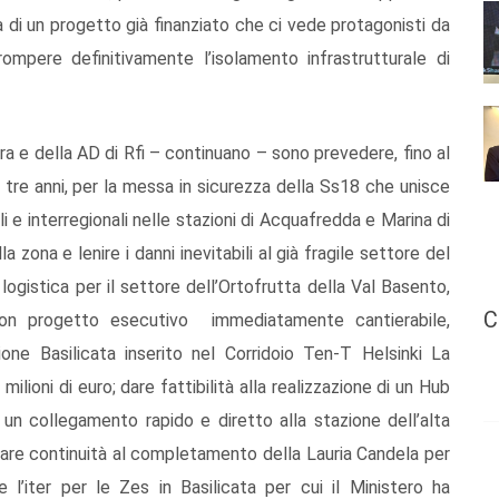
tta di un progetto già finanziato che ci vede protagonisti da
pere definitivamente l’isolamento infrastrutturale di
stra e della AD di Rfi – continuano – sono prevedere, fino al
tre anni, per la messa in sicurezza della Ss18 che unisce
li e interregionali nelle stazioni di Acquafredda e Marina di
la zona e lenire i danni inevitabili al già fragile settore del
a logistica per il settore dell’Ortofrutta della Val Basento,
C
 con progetto esecutivo immediatamente cantierabile,
one Basilicata inserito nel Corridoio Ten-T Helsinki La
lioni di euro; dare fattibilità alla realizzazione di un Hub
 un collegamento rapido e diretto alla stazione dell’alta
 dare continuità al completamento della Lauria Candela per
e l’iter per le Zes in Basilicata per cui il Ministero ha