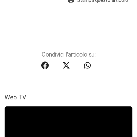
Stampa questo articolo
Condividi l'articolo su:
Web TV