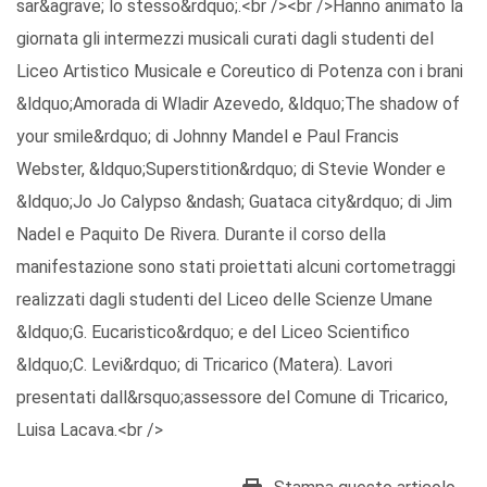
sar&agrave; lo stesso&rdquo;.<br /><br />Hanno animato la
giornata gli intermezzi musicali curati dagli studenti del
Liceo Artistico Musicale e Coreutico di Potenza con i brani
&ldquo;Amorada di Wladir Azevedo, &ldquo;The shadow of
your smile&rdquo; di Johnny Mandel e Paul Francis
Webster, &ldquo;Superstition&rdquo; di Stevie Wonder e
&ldquo;Jo Jo Calypso &ndash; Guataca city&rdquo; di Jim
Nadel e Paquito De Rivera. Durante il corso della
manifestazione sono stati proiettati alcuni cortometraggi
realizzati dagli studenti del Liceo delle Scienze Umane
&ldquo;G. Eucaristico&rdquo; e del Liceo Scientifico
&ldquo;C. Levi&rdquo; di Tricarico (Matera). Lavori
presentati dall&rsquo;assessore del Comune di Tricarico,
Luisa Lacava.<br />