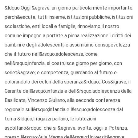
&ldquo;Oggi &egrave; un giorno particolarmente importante:
perch&eacute; tutti insieme, istituzioni pubbliche, istituzioni
scolastiche, enti locali e famiglie, rinnoviamo il nostro
comune impegno a portate a piena realizzazione i diritti dei
bambini e degli adolescenti, e assumiamo consapevolezza
che il futuro nell&rsquo;adolescenza, come
nell&rsquo;infanzia, si costruisce giorno per giorno, con
seriet&agrave; e competenza, guardando al futuro e
colorandolo dei colori della speranza&rdquo;. Cos&igrave; il
Garante dell&rsquo;infanzia e dell&rsquo;adolescenza della
Basilicata, Vincenzo Giuliano, alla seconda conferenza
regionale sull&rsquo;infanzia e l&rsquo;adolescenza dal
tema &ldquo;I ragazzi parlano, le istituzioni
ascoltano&rdquo; che si &egrave; svolta, oggi, a Potenza,
presso l&rsquo;Aula Magna dell&rsquo;Universit&agrave;