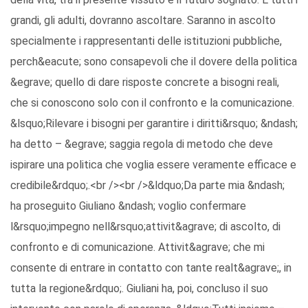
grandi, gli adulti, dovranno ascoltare. Saranno in ascolto
specialmente i rappresentanti delle istituzioni pubbliche,
perch&eacute; sono consapevoli che il dovere della politica
&egrave; quello di dare risposte concrete a bisogni reali,
che si conoscono solo con il confronto e la comunicazione.
&lsquo;Rilevare i bisogni per garantire i diritti&rsquo; &ndash;
ha detto – &egrave; saggia regola di metodo che deve
ispirare una politica che voglia essere veramente efficace e
credibile&rdquo;.<br /><br />&ldquo;Da parte mia &ndash;
ha proseguito Giuliano &ndash; voglio confermare
l&rsquo;impegno nell&rsquo;attivit&agrave; di ascolto, di
confronto e di comunicazione. Attivit&agrave; che mi
consente di entrare in contatto con tante realt&agrave;, in
tutta la regione&rdquo;. Giuliani ha, poi, concluso il suo