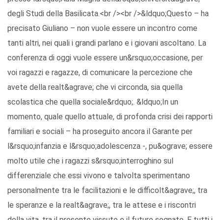
degli Studi della Basilicata.<br /><br />&ldquo;Questo – ha
precisato Giuliano – non vuole essere un incontro come
tanti altri, nei quali i grandi parlano e i giovani ascoltano. La
conferenza di oggi vuole essere un&rsquo;occasione, per
voi ragazzi e ragazze, di comunicare la percezione che
avete della realt&agrave; che vi circonda, sia quella
scolastica che quella sociale&rdquo;. &ldquo;In un
momento, quale quello attuale, di profonda crisi dei rapporti
familiari e sociali – ha proseguito ancora il Garante per
l&rsquo;infanzia e l&rsquo;adolescenza -, pu&ograve; essere
molto utile che i ragazzi s&rsquo;interroghino sul
differenziale che essi vivono e talvolta sperimentano
personalmente tra le facilitazioni e le difficolt&agrave;, tra
le speranze e la realt&agrave;, tra le attese e i riscontri
della vita, tra il presente vissuto e il futuro sognato. E tutti i