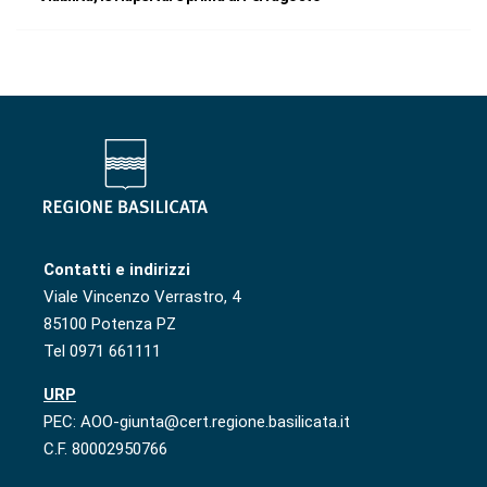
Contatti e indirizzi
Viale Vincenzo Verrastro, 4
85100 Potenza PZ
Tel 0971 661111
URP
PEC: AOO-giunta@cert.regione.basilicata.it
C.F. 80002950766