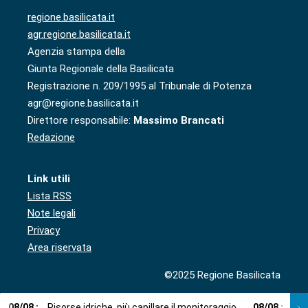
regione.basilicata.it
agr.regione.basilicata.it
Agenzia stampa della
Giunta Regionale della Basilicata
Registrazione n. 209/1995 al Tribunale di Potenza
agr@regione.basilicata.it
Direttore responsabile:
Massimo Brancati
Redazione
Link utili
Lista RSS
Note legali
Privacy
Area riservata
©2025 Regione Basilicata
08
/
08
:
Risorse idriche, più capillare il monitoraggio
08
/
08
:
Cup