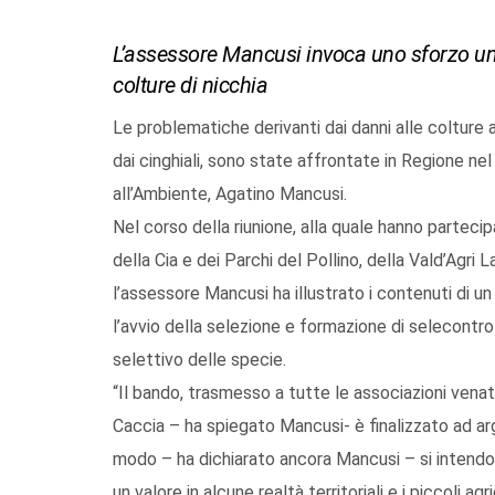
L’assessore Mancusi invoca uno sforzo uni
colture di nicchia
Le problematiche derivanti dai danni alle colture a
dai cinghiali, sono state affrontate in Regione ne
all’Ambiente, Agatino Mancusi.
Nel corso della riunione, alla quale hanno partec
della Cia e dei Parchi del Pollino, della Vald’Agri
l’assessore Mancusi ha illustrato i contenuti di u
l’avvio della selezione e formazione di selecontrol
selettivo delle specie.
“Il bando, trasmesso a tutte le associazioni venatori
Caccia – ha spiegato Mancusi- è finalizzato ad arg
modo – ha dichiarato ancora Mancusi – si intendo
un valore in alcune realtà territoriali e i piccoli ag