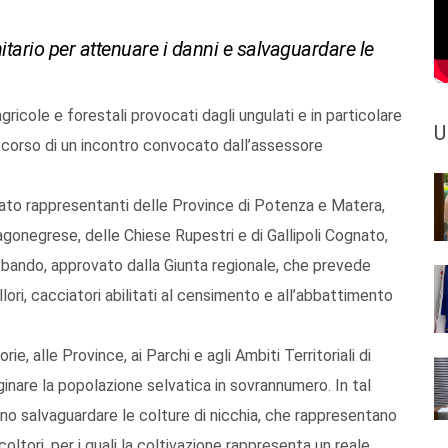
tario per attenuare i danni e salvaguardare le
gricole e forestali provocati dagli ungulati e in particolare
U
l corso di un incontro convocato dall’assessore
ipato rappresentanti delle Province di Potenza e Matera,
 Lagonegrese, delle Chiese Rupestri e di Gallipoli Cognato,
n bando, approvato dalla Giunta regionale, che prevede
lori, cacciatori abilitati al censimento e all’abbattimento
e, alle Province, ai Parchi e agli Ambiti Territoriali di
inare la popolazione selvatica in sovrannumero. In tal
no salvaguardare le colture di nicchia, che rappresentano
ricoltori, per i quali la coltivazione rappresenta un reale