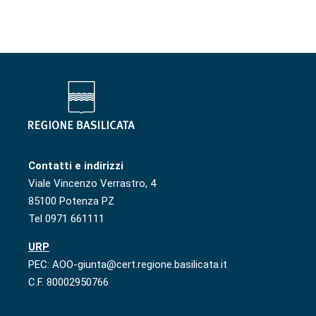
Contatti e indirizzi
Viale Vincenzo Verrastro, 4
85100 Potenza PZ
Tel 0971 661111
URP
PEC: AOO-giunta@cert.regione.basilicata.it
C.F. 80002950766