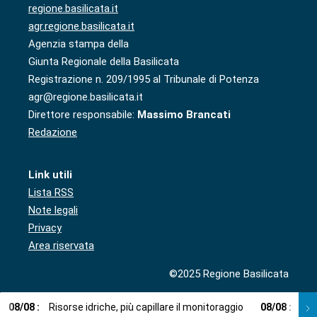
regione.basilicata.it
agr.regione.basilicata.it
Agenzia stampa della
Giunta Regionale della Basilicata
Registrazione n. 209/1995 al Tribunale di Potenza
agr@regione.basilicata.it
Direttore responsabile:
Massimo Brancati
Redazione
Link utili
Lista RSS
Note legali
Privacy
Area riservata
©2025 Regione Basilicata
08
/
08
:
Risorse idriche, più capillare il monitoraggio
08
/
08
:
Cup