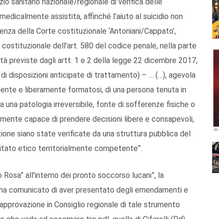
io sanitario nazionale/regionale di verifica delle
medicalmente assistita, affinché l’aiuto al suicidio non
enza della Corte costituzionale ‘Antoniani/Cappato’,
 costituzionale dell’art. 580 del codice penale, nella parte
lità previste dagli artt. 1 e 2 della legge 22 dicembre 2017,
i disposizioni anticipate di trattamento) – … (…), agevola
ente e liberamente formatosi, di una persona tenuta in
 una patologia irreversibile, fonte di sofferenze fisiche o
namente capace di prendere decisioni libere e consapevoli,
ione siano state verificate da una struttura pubblica del
omitato etico territorialmente competente”.
 Rosa” all'interno dei pronto soccorso lucani”, la
l, ha comunicato di aver presentato degli emendamenti e
approvazione in Consiglio regionale di tale strumento