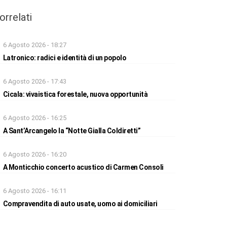
orrelati
6 Agosto 2026 - 18:27
Latronico: radici e identità di un popolo
6 Agosto 2026 - 17:43
Cicala: vivaistica forestale, nuova opportunità
6 Agosto 2026 - 16:25
A Sant’Arcangelo la “Notte Gialla Coldiretti”
6 Agosto 2026 - 16:20
A Monticchio concerto acustico di Carmen Consoli
6 Agosto 2026 - 16:11
Compravendita di auto usate, uomo ai domiciliari