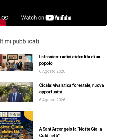
ltimi pubblicati
Latronico: radici e identità di un
popolo
6 Agosto 2026
Cicala: vivaistica forestale, nuova
opportunità
6 Agosto 2026
A Sant’Arcangelo la “Notte Gialla
Coldiretti”