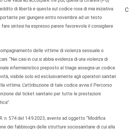
 che vada ad accorpare tre pdl, quella di Cifarelli (Pd)
 reddito di libertà e questa sul codice rosa di mia iniziativa.
C
mportante per giungere entro novembre ad un testo
 fare sintesi ha espresso parere favorevole il consigliere
ccompagnamento delle vittime di violenza sessuale o
ani. “Nei casi in cui si abbia evidenza di una violenza di
onale infermieristico preposto al triage assegna un codice
avità, visibile solo ed esclusivamente agli operatori sanitari
la vittima. L'attribuzione di tale codice avvia il Percorso
senzione dal ticket sanitario per tutte le prestazioni
ica”.
G.R. n. 574 del 14.9.2023, avente ad oggetto “Modifica
e dei fabbisogni delle strutture sociosanitarie di cui alla