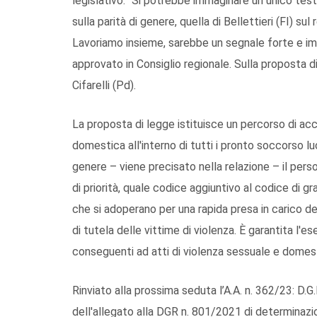
legislativo. “Si potrebbe immaginare un unico testo
sulla parità di genere, quella di Bellettieri (FI) sul
Lavoriamo insieme, sarebbe un segnale forte e i
approvato in Consiglio regionale. Sulla proposta di
Cifarelli (Pd).
La proposta di legge istituisce un percorso di a
domestica all'interno di tutti i pronto soccorso luc
genere – viene precisato nella relazione – il pers
di priorità, quale codice aggiuntivo al codice di gr
che si adoperano per una rapida presa in carico del
di tutela delle vittime di violenza. È garantita l'e
conseguenti ad atti di violenza sessuale e domest
Rinviato alla prossima seduta l’A.A. n. 362/23: D.
dell'allegato alla DGR n. 801/2021 di determinazion