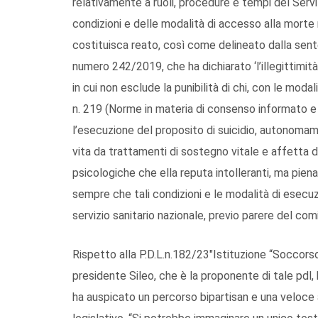
relativamente a ruoli, procedure e tempi del Serviz
condizioni e delle modalità di accesso alla morte 
costituisca reato, così come delineato dalla sent
numero 242/2019, che ha dichiarato ‘l’illegittimità
in cui non esclude la punibilità di chi, con le moda
n. 219 (Norme in materia di consenso informato e d
l’esecuzione del proposito di suicidio, autonomam
vita da trattamenti di sostegno vitale e affetta da
psicologiche che ella reputa intolleranti, ma pie
sempre che tali condizioni e le modalità di esecuz
servizio sanitario nazionale, previo parere del c
Rispetto alla P.D.L.n.182/23″Istituzione “Soccorso
presidente Sileo, che è la proponente di tale pd
ha auspicato un percorso bipartisan e una veloce 