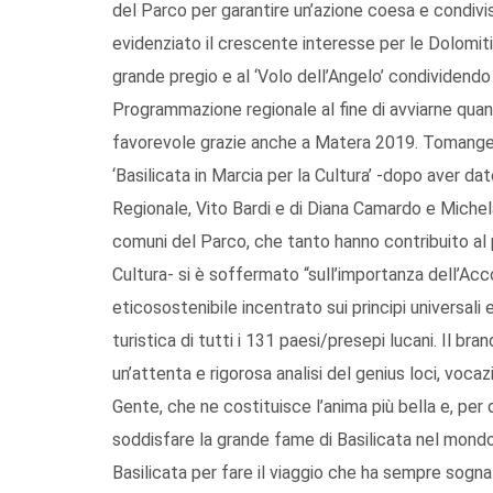
del Parco per garantire un’azione coesa e condivi
evidenziato il crescente interesse per le Dolomiti
grande pregio e al ‘Volo dell’Angelo’ condividendo 
Programmazione regionale al fine di avviarne qua
favorevole grazie anche a Matera 2019. Tomangel
‘Basilicata in Marcia per la Cultura’ -dopo aver dat
Regionale, Vito Bardi e di Diana Camardo e Michela
comuni del Parco, che tanto hanno contribuito al 
Cultura- si è soffermato “sull’importanza dell’A
eticosostenibile incentrato sui principi universali
turistica di tutti i 131 paesi/presepi lucani. Il brand
un’attenta e rigorosa analisi del genius loci, vocaz
Gente, che ne costituisce l’anima più bella e, per 
soddisfare la grande fame di Basilicata nel mondo
Basilicata per fare il viaggio che ha sempre sognato