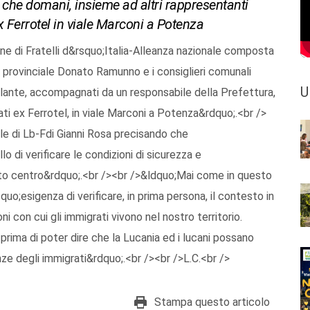
a che domani, insieme ad altri rappresentanti
’ex Ferrotel in viale Marconi a Potenza
e di Fratelli d&rsquo;Italia-Alleanza nazionale composta
re provinciale Donato Ramunno e i consiglieri comunali
U
ilante, accompagnati da un responsabile della Prefettura,
ati ex Ferrotel, in viale Marconi a Potenza&rdquo;.<br />
le di Lb-Fdi Gianni Rosa precisando che
o di verificare le condizioni di sicurezza e
etto centro&rdquo;.<br /><br />&ldquo;Mai come in questo
o;esigenza di verificare, in prima persona, il contesto in
 con cui gli immigrati vivono nel nostro territorio.
rima di poter dire che la Lucania ed i lucani possano
ze degli immigrati&rdquo;.<br /><br />L.C.<br />
Stampa questo articolo