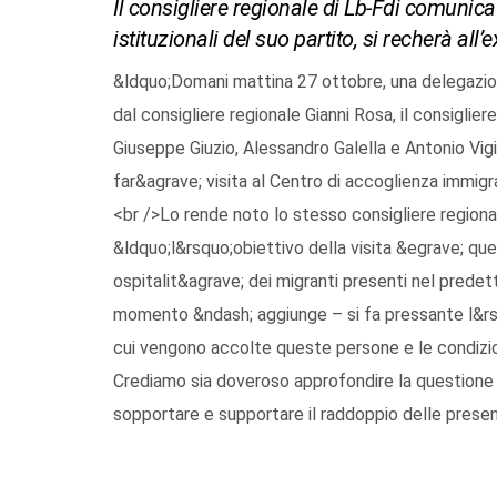
Il consigliere regionale di Lb-Fdi comunic
istituzionali del suo partito, si recherà all
&ldquo;Domani mattina 27 ottobre, una delegazion
dal consigliere regionale Gianni Rosa, il consiglie
Giuseppe Giuzio, Alessandro Galella e Antonio Vig
far&agrave; visita al Centro di accoglienza immigr
<br />Lo rende noto lo stesso consigliere regiona
&ldquo;l&rsquo;obiettivo della visita &egrave; quell
ospitalit&agrave; dei migranti presenti nel pred
momento &ndash; aggiunge – si fa pressante l&rsqu
cui vengono accolte queste persone e le condizioni
Crediamo sia doveroso approfondire la questione p
sopportare e supportare il raddoppio delle presen