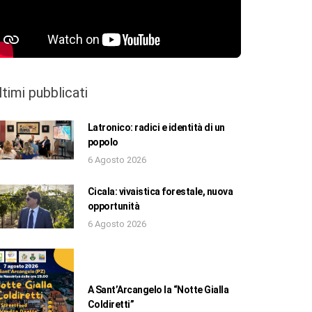
ltimi pubblicati
Latronico: radici e identità di un
popolo
6 Agosto 2026
Cicala: vivaistica forestale, nuova
opportunità
6 Agosto 2026
A Sant’Arcangelo la “Notte Gialla
Coldiretti”