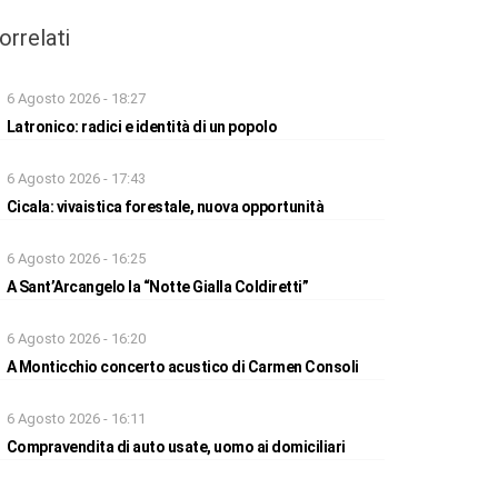
orrelati
6 Agosto 2026 - 18:27
Latronico: radici e identità di un popolo
6 Agosto 2026 - 17:43
Cicala: vivaistica forestale, nuova opportunità
6 Agosto 2026 - 16:25
A Sant’Arcangelo la “Notte Gialla Coldiretti”
6 Agosto 2026 - 16:20
A Monticchio concerto acustico di Carmen Consoli
6 Agosto 2026 - 16:11
Compravendita di auto usate, uomo ai domiciliari