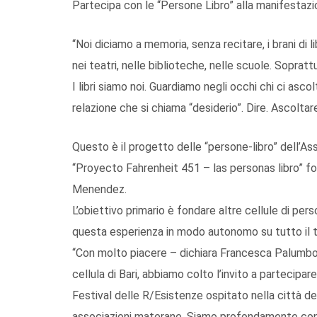
Partecipa con le “Persone Libro” alla manifestazi
“Noi diciamo a memoria, senza recitare, i brani di li
nei teatri, nelle biblioteche, nelle scuole. Soprattu
I libri siamo noi. Guardiamo negli occhi chi ci as
relazione che si chiama “desiderio”. Dire. Ascoltar
Questo è il progetto delle “persone-libro” dell’As
“Proyecto Fahrenheit 451 – las personas libro” f
Menendez.
L’obiettivo primario è fondare altre cellule di pe
questa esperienza in modo autonomo su tutto il te
“Con molto piacere – dichiara Francesca Palumbo,
cellula di Bari, abbiamo colto l’invito a partecipa
Festival delle R/Esistenze ospitato nella città de
associazioni materane. Siamo profondamente convi