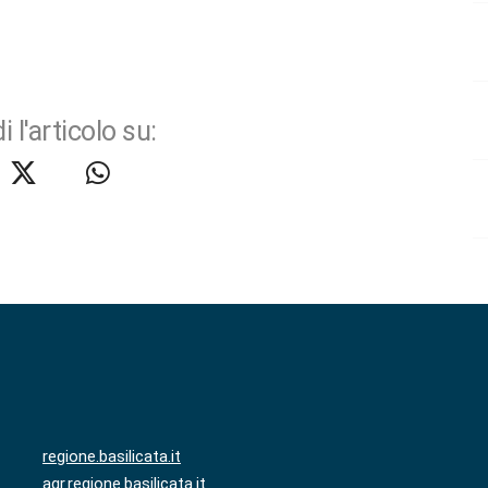
i l'articolo su:
regione.basilicata.it
agr.regione.basilicata.it