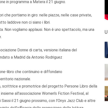
one in programma a Matera il 21 giugno.
bri che portiamo in giro: nelle piazze, nelle case private,
tto laddove non ci siano i libri.
colta. Non vogliamo applausi. Non è uno spettacolo, ma una
U
e.
sociazione Donne di carta, versione italiana del
ondato a Madrid da Antonio Rodriguez
rsone-libro che continuino e diffondano
rritorio nazionale.
 scrittrice e promotrice del progetto Persone Libro della
re insieme all’associazione Women’s Fiction Festival, al
i Sassi il 21 giugno prossimo, con l’Onyx Jazz Club e altre
nte dell’efficacia delle promozione della lettura