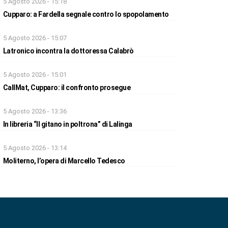
5 Agosto 2026 - 15:18
Cupparo: a Fardella segnale contro lo spopolamento
5 Agosto 2026 - 15:07
Latronico incontra la dottoressa Calabrò
5 Agosto 2026 - 15:01
CallMat, Cupparo: il confronto prosegue
5 Agosto 2026 - 13:36
In libreria “Il gitano in poltrona” di Lalinga
5 Agosto 2026 - 13:14
Moliterno, l’opera di Marcello Tedesco