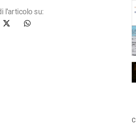
i l'articolo su:
C