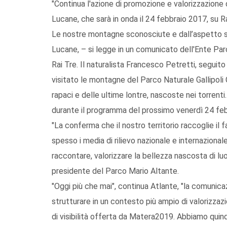
"Continua l'azione di promozione e valorizzazione
Lucane, che sarà in onda il 24 febbraio 2017, su Ra
Le nostre montagne sconosciute e dall’aspetto su
Lucane, – si legge in un comunicato dell'Ente Par
Rai Tre. Il naturalista Francesco Petretti, seguito
visitato le montagne del Parco Naturale Gallipoli 
rapaci e delle ultime lontre, nascoste nei torren
durante il programma del prossimo venerdì 24 feb
"La conferma che il nostro territorio raccoglie il
spesso i media di rilievo nazionale e internazionale
raccontare, valorizzare la bellezza nascosta di l
presidente del Parco Mario Altante.
"Oggi più che mai", continua Atlante, "la comunic
strutturare in un contesto più ampio di valorizzaz
di visibilità offerta da Matera2019. Abbiamo quindi