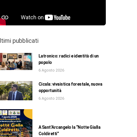
ltimi pubblicati
Latronico: radici e identità di un
popolo
6 Agosto 2026
Cicala: vivaistica forestale, nuova
opportunità
6 Agosto 2026
A Sant’Arcangelo la “Notte Gialla
Coldiretti”