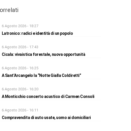
orrelati
6 Agosto 2026 - 18:27
Latronico: radici e identità di un popolo
6 Agosto 2026 - 17:43
Cicala: vivaistica forestale, nuova opportunità
6 Agosto 2026 - 16:25
A Sant’Arcangelo la “Notte Gialla Coldiretti”
6 Agosto 2026 - 16:20
A Monticchio concerto acustico di Carmen Consoli
6 Agosto 2026 - 16:11
Compravendita di auto usate, uomo ai domiciliari