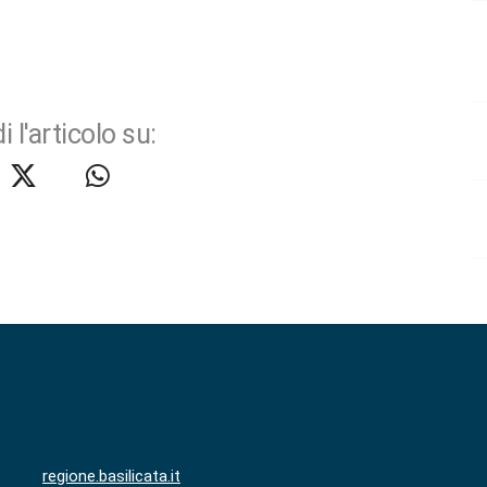
i l'articolo su:
regione.basilicata.it