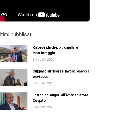
ltimi pubblicati
Risorse idriche, più capillare il
monitoraggio
8 Agosto 2026
Cupparo su risorse, lavoro, energia
e sviluppo
8 Agosto 2026
Latronico: auguri all’Ambasciatore
Cospito
8 Agosto 2026