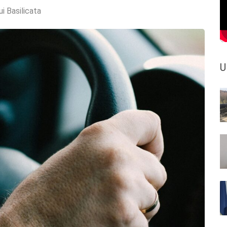
ui Basilicata
U