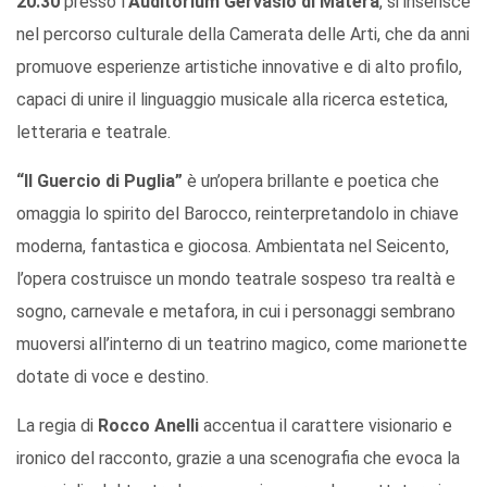
20.30
presso l’
Auditorium Gervasio di Matera
, si inserisce
nel percorso culturale della Camerata delle Arti, che da anni
promuove esperienze artistiche innovative e di alto profilo,
capaci di unire il linguaggio musicale alla ricerca estetica,
letteraria e teatrale.
“Il Guercio di Puglia”
è un’opera brillante e poetica che
omaggia lo spirito del Barocco, reinterpretandolo in chiave
moderna, fantastica e giocosa. Ambientata nel Seicento,
l’opera costruisce un mondo teatrale sospeso tra realtà e
sogno, carnevale e metafora, in cui i personaggi sembrano
muoversi all’interno di un teatrino magico, come marionette
dotate di voce e destino.
La regia di
Rocco Anelli
accentua il carattere visionario e
ironico del racconto, grazie a una scenografia che evoca la