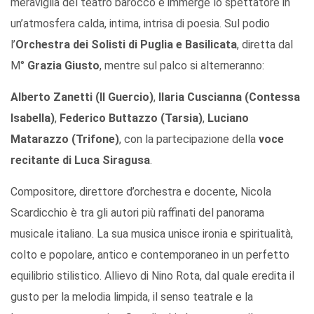
meraviglia del teatro barocco e immerge lo spettatore in
un’atmosfera calda, intima, intrisa di poesia. Sul podio
l’
Orchestra dei Solisti di Puglia e Basilicata
, diretta dal
M°
Grazia Giusto
, mentre sul palco si alterneranno:
Alberto Zanetti (Il Guercio)
,
Ilaria Cuscianna (Contessa
Isabella)
,
Federico Buttazzo (Tarsia)
,
Luciano
Matarazzo (Trifone)
, con la partecipazione della
voce
recitante di Luca Siragusa
.
Compositore, direttore d’orchestra e docente, Nicola
Scardicchio è tra gli autori più raffinati del panorama
musicale italiano. La sua musica unisce ironia e spiritualità,
colto e popolare, antico e contemporaneo in un perfetto
equilibrio stilistico. Allievo di Nino Rota, dal quale eredita il
gusto per la melodia limpida, il senso teatrale e la