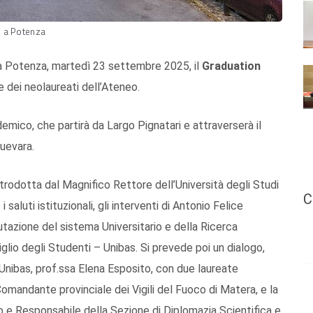
a, a Potenza
a a Potenza, martedì 23 settembre 2025, il
Graduation
e dei neolaureati dell’Ateneo.
demico, che partirà da Largo Pignatari e attraverserà il
uevara.
ntrodotta dal Magnifico Rettore dell’Università degli Studi
C
 saluti istituzionali, gli interventi di Antonio Felice
utazione del sistema Universitario e della Ricerca
lio degli Studenti – Unibas. Si prevede poi un dialogo,
Unibas, prof.ssa Elena Esposito, con due laureate
omandante provinciale dei Vigili del Fuoco di Matera, e la
e Responsabile della Sezione di Diplomazia Scientifica e