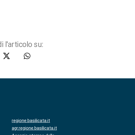
i l'articolo su:
regione.basilicata.it
agr.regione.basilicata.it