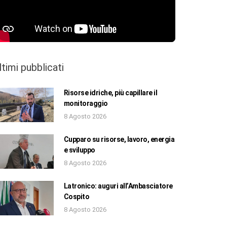
ltimi pubblicati
Risorse idriche, più capillare il
monitoraggio
8 Agosto 2026
Cupparo su risorse, lavoro, energia
e sviluppo
8 Agosto 2026
Latronico: auguri all’Ambasciatore
Cospito
8 Agosto 2026