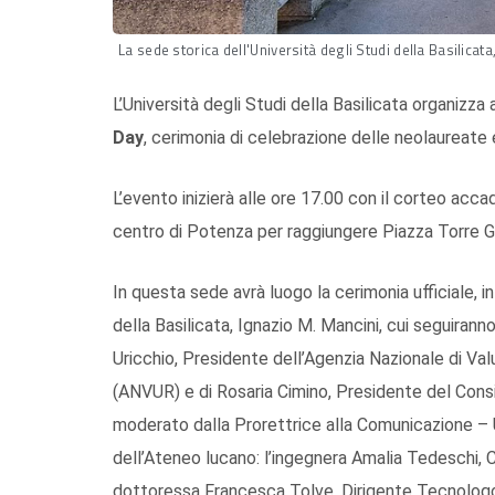
La sede storica dell'Università degli Studi della Basilicat
L’Università degli Studi della Basilicata organizz
Day
, cerimonia di celebrazione delle neolaureate 
L’evento inizierà alle ore 17.00 con il corteo acca
centro di Potenza per raggiungere Piazza Torre G
In questa sede avrà luogo la cerimonia ufficiale, i
della Basilicata, Ignazio M. Mancini, cui seguiranno i
Uricchio, Presidente dell’Agenzia Nazionale di Val
(ANVUR) e di Rosaria Cimino, Presidente del Consig
moderato dalla Prorettrice alla Comunicazione – 
dell’Ateneo lucano: l’ingegnera Amalia Tedeschi, C
dottoressa Francesca Tolve, Dirigente Tecnologo 