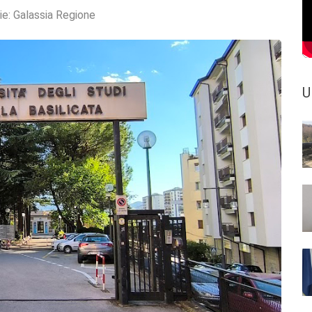
ie:
Galassia Regione
U