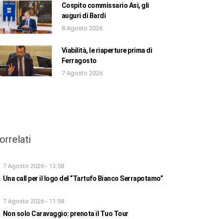
Cospito commissario Asi, gli
auguri di Bardi
8 Agosto 2026
Viabilità, le riaperture prima di
Ferragosto
7 Agosto 2026
orrelati
7 Agosto 2026 - 13:58
Una call per il logo del “Tartufo Bianco Serrapotamo”
7 Agosto 2026 - 11:58
Non solo Caravaggio: prenota il Tuo Tour