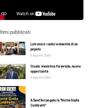
ltimi pubblicati
Latronico: radici e identità di un
popolo
6 Agosto 2026
Cicala: vivaistica forestale, nuova
opportunità
6 Agosto 2026
A Sant’Arcangelo la “Notte Gialla
Coldiretti”