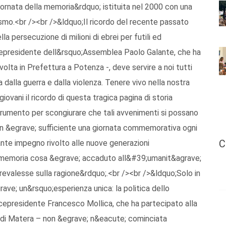
ornata della memoria&rdquo; istituita nel 2000 con una
zismo.<br /><br />&ldquo;Il ricordo del recente passato
la persecuzione di milioni di ebrei per futili ed
 vicepresidente dell&rsquo;Assemblea Paolo Galante, che ha
olta in Prefettura a Potenza -, deve servire a noi tutti
 dalla guerra e dalla violenza. Tenere vivo nella nostra
iovani il ricordo di questa tragica pagina di storia
rumento per scongiurare che tali avvenimenti si possano
n &egrave; sufficiente una giornata commemorativa ogni
C
nte impegno rivolto alle nuove generazioni
o memoria cosa &egrave; accaduto all&#39;umanit&agrave;
revalesse sulla ragione&rdquo;.<br /><br />&ldquo;Solo in
ave; un&rsquo;esperienza unica: la politica dello
icepresidente Francesco Mollica, che ha partecipato alla
a di Matera – non &egrave; n&eacute; cominciata