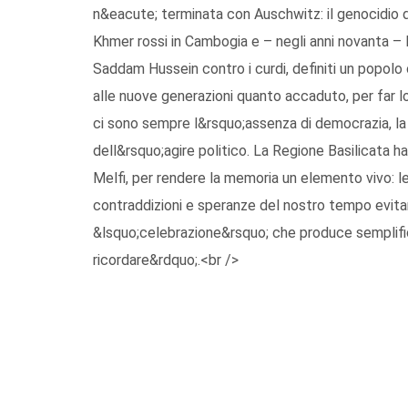
n&eacute; terminata con Auschwitz: il genocidio deg
Khmer rossi in Cambogia e – negli anni novanta – le
Saddam Hussein contro i curdi, definiti un popolo
alle nuove generazioni quanto accaduto, per far lo
ci sono sempre l&rsquo;assenza di democrazia, la d
dell&rsquo;agire politico. La Regione Basilicata
Melfi, per rendere la memoria un elemento vivo: le
contraddizioni e speranze del nostro tempo evit
&lsquo;celebrazione&rsquo; che produce semplific
ricordare&rdquo;.<br />