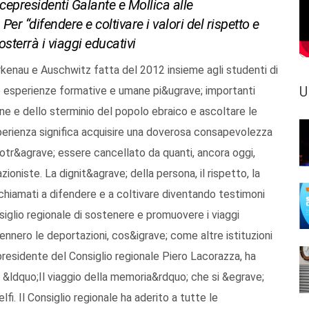
icepresidenti Galante e Mollica alle
er “difendere e coltivare i valori del rispetto e
sterrà i viaggi educativi
rkenau e Auschwitz fatta del 2012 insieme agli studenti di
U
e esperienze formative e umane pi&ugrave; importanti
one e dello sterminio del popolo ebraico e ascoltare le
esperienza significa acquisire una doverosa consapevolezza
otr&agrave; essere cancellato da quanti, ancora oggi,
niste. La dignit&agrave; della persona, il rispetto, la
o chiamati a difendere e a coltivare diventando testimoni
iglio regionale di sostenere e promuovere i viaggi
vennero le deportazioni, cos&igrave; come altre istituzioni
residente del Consiglio regionale Piero Lacorazza, ha
a &ldquo;Il viaggio della memoria&rdquo; che si &egrave;
fi. Il Consiglio regionale ha aderito a tutte le