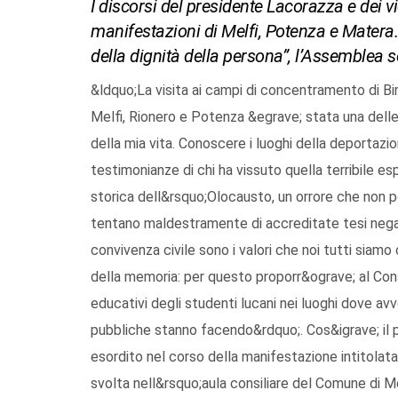
I discorsi del presidente Lacorazza e dei v
manifestazioni di Melfi, Potenza e Matera. P
della dignità della persona”, l’Assemblea so
&ldquo;La visita ai campi di concentramento di Bi
Melfi, Rionero e Potenza &egrave; stata una dell
della mia vita. Conoscere i luoghi della deportazi
testimonianze di chi ha vissuto quella terribile 
storica dell&rsquo;Olocausto, un orrore che non p
tentano maldestramente di accreditate tesi negazio
convivenza civile sono i valori che noi tutti siam
della memoria: per questo proporr&ograve; al Cons
educativi degli studenti lucani nei luoghi dove av
pubbliche stanno facendo&rdquo;. Cos&igrave; il p
esordito nel corso della manifestazione intitolat
svolta nell&rsquo;aula consiliare del Comune di Mel