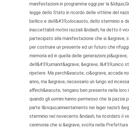
manifestazioni in programma oggi per la &ldquo;Gi
legge dello Stato in ricordo delle vittime del na
bellico e dell&#39;olocausto, dello sterminio e del
inaccettabili motivi razziali &ndash; ha detto il
partecipato alla manifestazione che si &egrave; sv
per costruire un presente ed un futuro che rifugga
memoria ed in quella delle generazioni pi&ugrave; g
dell&#39;umanit&agrave; &egrave; l&#39;unico st
ripetere. Ma perch&eacute; ci&ograve; accada no
anno, ma &egrave; necessario un lungo ed incessa
affinch&eacute; tengano ben presente nella lor
quando gli uomini hanno permesso che la pazzia p
parte l&rsquo;annientamento nei lager nazisti &egr
sterminio nel novecento &ndash; ha ricordato il v
cerimonia che si &egrave; svolta nella Prefettur