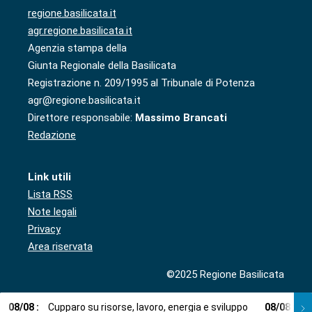
regione.basilicata.it
agr.regione.basilicata.it
Agenzia stampa della
Giunta Regionale della Basilicata
Registrazione n. 209/1995 al Tribunale di Potenza
agr@regione.basilicata.it
Direttore responsabile:
Massimo Brancati
Redazione
Link utili
Lista RSS
Note legali
Privacy
Area riservata
©2025 Regione Basilicata
08
/
08
:
Cupparo su risorse, lavoro, energia e sviluppo
08
/
08
:
L