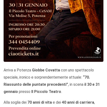
Arriva a Potenza
Giobbe Covatta
con uno spettacolo
speciale, ironico e sorprendentemente attuale:
“70.
Riassunto delle puntate precedenti”
, in scena
il 30 e 31
gennaio
presso
Il Piccolo Teatro
.
Alla soglia dei
70 anni di vita
e dei
40 anni di carriera
,