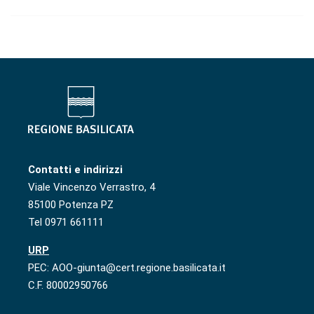
Contatti e indirizzi
Viale Vincenzo Verrastro, 4
85100 Potenza PZ
Tel 0971 661111
URP
PEC: AOO-giunta@cert.regione.basilicata.it
C.F. 80002950766