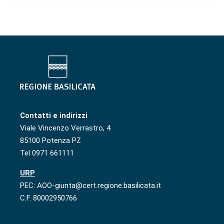
Contatti e indirizzi
Viale Vincenzo Verrastro, 4
85100 Potenza PZ
Tel 0971 661111
URP
PEC: AOO-giunta@cert.regione.basilicata.it
C.F. 80002950766