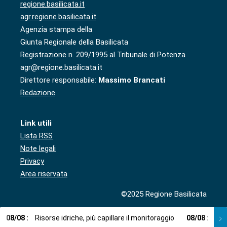
regione.basilicata.it
agr.regione.basilicata.it
Agenzia stampa della
Giunta Regionale della Basilicata
Registrazione n. 209/1995 al Tribunale di Potenza
agr@regione.basilicata.it
Direttore responsabile:
Massimo Brancati
Redazione
Link utili
Lista RSS
Note legali
Privacy
Area riservata
©2025 Regione Basilicata
08
/
08
:
Risorse idriche, più capillare il monitoraggio
08
/
08
:
Cup