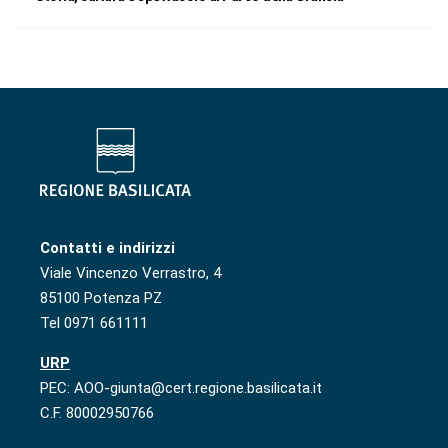
Contatti e indirizzi
Viale Vincenzo Verrastro, 4
85100 Potenza PZ
Tel 0971 661111
URP
PEC: AOO-giunta@cert.regione.basilicata.it
C.F. 80002950766