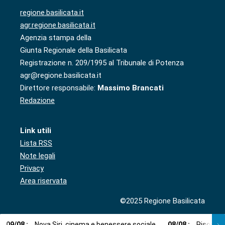
regione.basilicata.it
agr.regione.basilicata.it
Agenzia stampa della
Giunta Regionale della Basilicata
Registrazione n. 209/1995 al Tribunale di Potenza
agr@regione.basilicata.it
Direttore responsabile:
Massimo Brancati
Redazione
Link utili
Lista RSS
Note legali
Privacy
Area riservata
©2025 Regione Basilicata
09
/
08
:
Nova Siri, cinema e benessere sociale
08
/
08
:
Risorse i