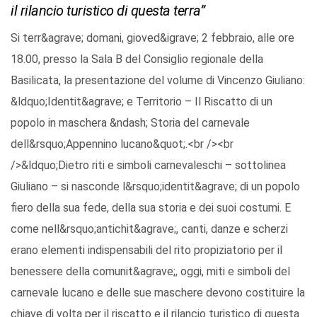
il rilancio turistico di questa terra”
Si terr&agrave; domani, gioved&igrave; 2 febbraio, alle ore
18.00, presso la Sala B del Consiglio regionale della
Basilicata, la presentazione del volume di Vincenzo Giuliano:
&ldquo;Identit&agrave; e Territorio – Il Riscatto di un
popolo in maschera &ndash; Storia del carnevale
dell&rsquo;Appennino lucano&quot;.<br /><br
/>&ldquo;Dietro riti e simboli carnevaleschi – sottolinea
Giuliano – si nasconde l&rsquo;identit&agrave; di un popolo
fiero della sua fede, della sua storia e dei suoi costumi. E
come nell&rsquo;antichit&agrave;, canti, danze e scherzi
erano elementi indispensabili del rito propiziatorio per il
benessere della comunit&agrave;, oggi, miti e simboli del
carnevale lucano e delle sue maschere devono costituire la
chiave di volta per il riscatto e il rilancio turistico di questa