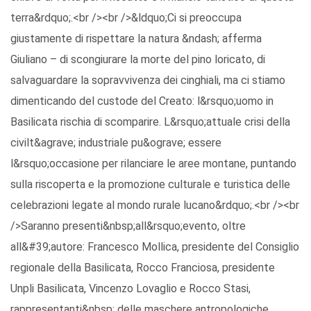
terra&rdquo;.<br /><br />&ldquo;Ci si preoccupa
giustamente di rispettare la natura &ndash; afferma
Giuliano – di scongiurare la morte del pino loricato, di
salvaguardare la sopravvivenza dei cinghiali, ma ci stiamo
dimenticando del custode del Creato: l&rsquo;uomo in
Basilicata rischia di scomparire. L&rsquo;attuale crisi della
civilt&agrave; industriale pu&ograve; essere
l&rsquo;occasione per rilanciare le aree montane, puntando
sulla riscoperta e la promozione culturale e turistica delle
celebrazioni legate al mondo rurale lucano&rdquo;.<br /><br
/>Saranno presenti&nbsp;all&rsquo;evento, oltre
all&#39;autore: Francesco Mollica, presidente del Consiglio
regionale della Basilicata, Rocco Franciosa, presidente
Unpli Basilicata, Vincenzo Lovaglio e Rocco Stasi,
rappresentanti&nbsp; delle maschere antropologiche