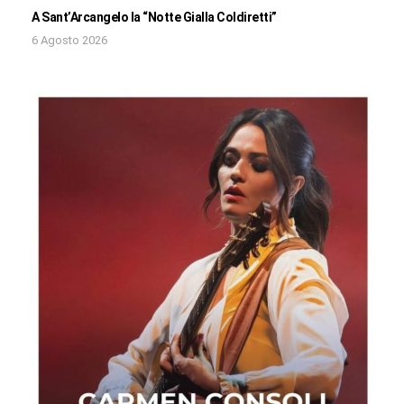
A Sant’Arcangelo la “Notte Gialla Coldiretti”
6 Agosto 2026