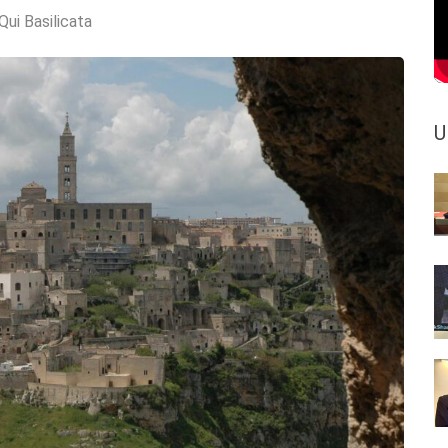
Qui Basilicata
U