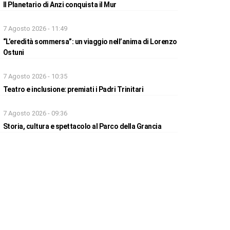
Il Planetario di Anzi conquista il Mur
7 Agosto 2026 - 11:49
“L’eredità sommersa”: un viaggio nell’anima di Lorenzo
Ostuni
7 Agosto 2026 - 10:35
Teatro e inclusione: premiati i Padri Trinitari
7 Agosto 2026 - 09:36
Storia, cultura e spettacolo al Parco della Grancia