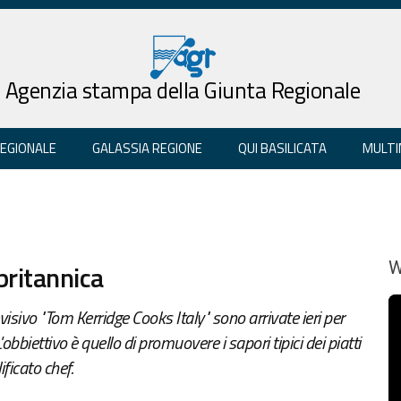
Agenzia stampa della Giunta Regionale
REGIONALE
GALASSIA REGIONE
QUI BASILICATA
MULTI
britannica
W
sivo "Tom Kerridge Cooks Italy" sono arrivate ieri per
'obbiettivo è quello di promuovere i sapori tipici dei piatti
ficato chef.