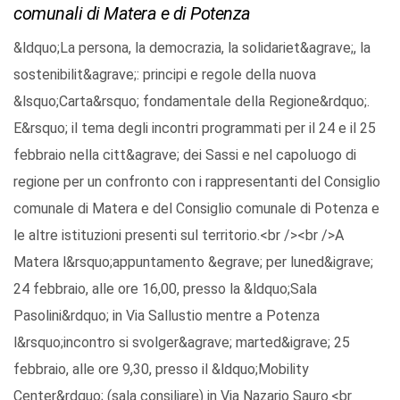
comunali di Matera e di Potenza
&ldquo;La persona, la democrazia, la solidariet&agrave;, la
sostenibilit&agrave;: principi e regole della nuova
&lsquo;Carta&rsquo; fondamentale della Regione&rdquo;.
E&rsquo; il tema degli incontri programmati per il 24 e il 25
febbraio nella citt&agrave; dei Sassi e nel capoluogo di
regione per un confronto con i rappresentanti del Consiglio
comunale di Matera e del Consiglio comunale di Potenza e
le altre istituzioni presenti sul territorio.<br /><br />A
Matera l&rsquo;appuntamento &egrave; per luned&igrave;
24 febbraio, alle ore 16,00, presso la &ldquo;Sala
Pasolini&rdquo; in Via Sallustio mentre a Potenza
l&rsquo;incontro si svolger&agrave; marted&igrave; 25
febbraio, alle ore 9,30, presso il &ldquo;Mobility
Center&rdquo; (sala consiliare) in Via Nazario Sauro.<br