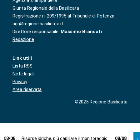
Agenzia stampa della
Giunta Regionale della Basilicata
Registrazione n. 209/1995 al Tribunale di Potenza
agr@regione.basilicata.it
Direttore responsabile:
Massimo Brancati
Redazione
Link utili
Lista RSS
Note legali
Privacy
Area riservata
©2025 Regione Basilicata
08
/
08
:
Risorse idriche, più capillare il monitoraggio
08
/
08
:
Cup