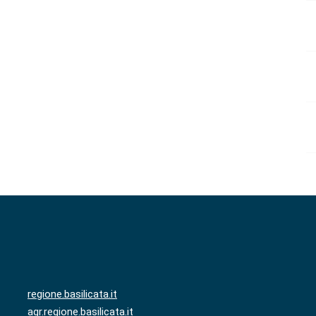
regione.basilicata.it
agr.regione.basilicata.it