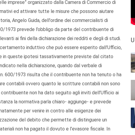
 nelle imprese” organizzato dalla Camera di Commercio di
ativi ed attivare tutte le misure che possono aiutare
toria, Angelo Guida, dell'ordine dei commercialisti di
00/1973 prevede l’obbligo da parte del contribuente di
evanti ai fini della dichiarazione dei redditi e degli di studi.
U
certamento induttivo che può essere esperito dall’Ufficio,
che in queste ipotesi tassativamente previste dal citato
indicato nella dichiarazione, quando dal verbale di
r n. 600/1973 risulta che il contribuente non ha tenuto o ha
re contabili ovvero quanto le scritture contabili non sono
contribuente non ha dato seguito agli inviti dell’Ufficio ai
ostanza la normativa parla chiaro- aggiunge- e prevede
tunatamente per venire in contro alle esigenze dei
eizzazione del debito che permette di distinguere un
eriali non ha pagato il dovuto e l’evasore fiscale. In