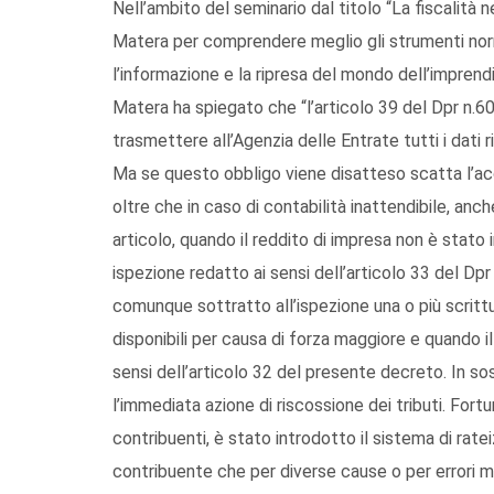
Nell’ambito del seminario dal titolo “La fiscalità
Matera per comprendere meglio gli strumenti norm
l’informazione e la ripresa del mondo dell’imprendi
Matera ha spiegato che “l’articolo 39 del Dpr n.6
trasmettere all’Agenzia delle Entrate tutti i dati ril
Ma se questo obbligo viene disatteso scatta l’ac
oltre che in caso di contabilità inattendibile, an
articolo, quando il reddito di impresa non è stato 
ispezione redatto ai sensi dell’articolo 33 del Dp
comunque sottratto all’ispezione una o più scrittu
disponibili per causa di forza maggiore e quando il 
sensi dell’articolo 32 del presente decreto. In s
l’immediata azione di riscossione dei tributi. For
contribuenti, è stato introdotto il sistema di rat
contribuente che per diverse cause o per errori mat