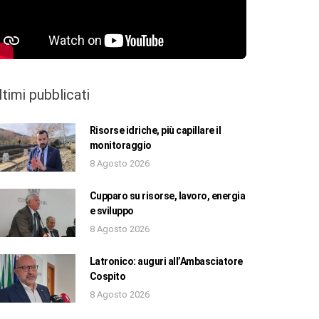
ltimi pubblicati
Risorse idriche, più capillare il
monitoraggio
8 Agosto 2026
Cupparo su risorse, lavoro, energia
e sviluppo
8 Agosto 2026
Latronico: auguri all’Ambasciatore
Cospito
8 Agosto 2026