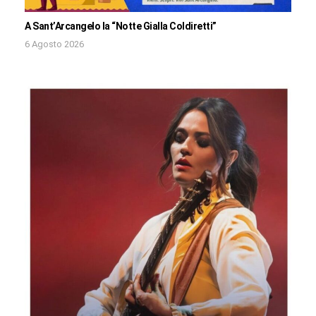
A Sant’Arcangelo la “Notte Gialla Coldiretti”
6 Agosto 2026