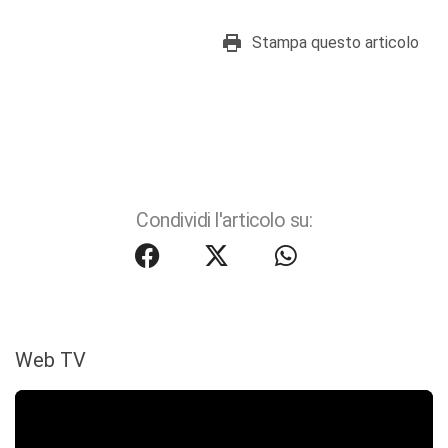
Stampa questo articolo
Condividi l'articolo su:
Web TV