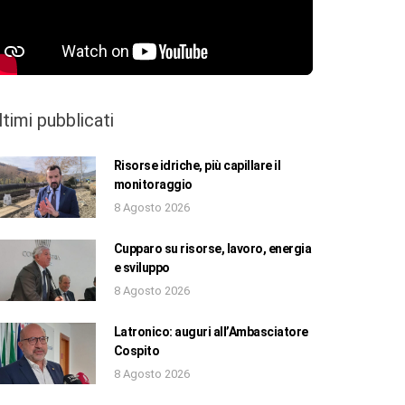
ltimi pubblicati
Risorse idriche, più capillare il
monitoraggio
8 Agosto 2026
Cupparo su risorse, lavoro, energia
e sviluppo
8 Agosto 2026
Latronico: auguri all’Ambasciatore
Cospito
8 Agosto 2026