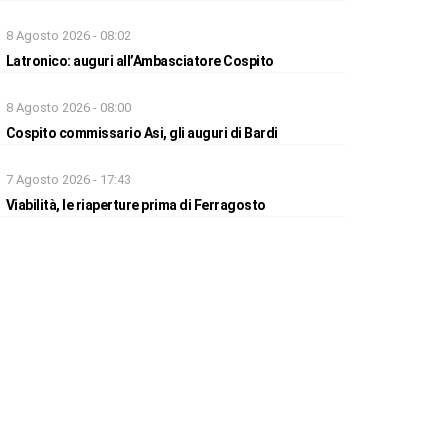
8 Agosto 2026 - 08:02
Latronico: auguri all’Ambasciatore Cospito
8 Agosto 2026 - 08:00
Cospito commissario Asi, gli auguri di Bardi
7 Agosto 2026 - 17:43
Viabilità, le riaperture prima di Ferragosto